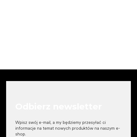
S
t
o
p
k
Odbierz newsletter
a
Wpisz swój e-mail, a my będziemy przesyłać ci
informacje na temat nowych produktów na naszym e-
shop.