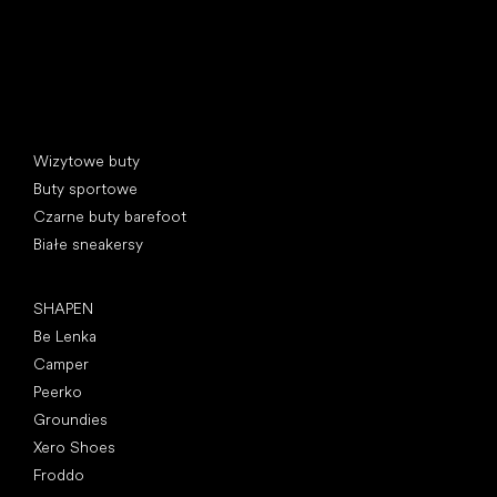
Kategorie specjalne
Wizytowe buty
Buty sportowe
Czarne buty barefoot
Białe sneakersy
Popularne marki
SHAPEN
Be Lenka
Camper
Peerko
Groundies
Xero Shoes
Froddo