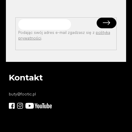
Podając swój adres e-mail zgadzasz się z
polityką
prywatności
.
Kontakt
buty
@
footic.pl