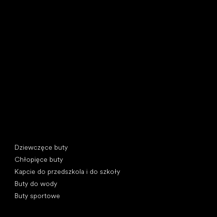
Little Shoes s.r.o.
U Vodárny 1506
397 01 Písek, Czechy
REGON: 07715773, NIP: CZ07715773
Kategorie specjalne
Dziewczęce buty
Chłopięce buty
Kapcie do przedszkola i do szkoły
Buty do wody
Buty sportowe
Popularne marki