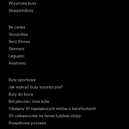
Wizytowe buty
Skarpetobuty
Popularne marki
Be Lenka
Groundies
Xero Shoes
Skinners
Leguano
Anatomic
Artykuły
Buty sportowe
Jak wybrać buty turystyczne?
Buty do biura
Ból pleców i inne bóle
Obalamy 10 największych mitów o barefootach!
20 ciekawostek na temat ludzkiej stopy
Prawidłowa postawa