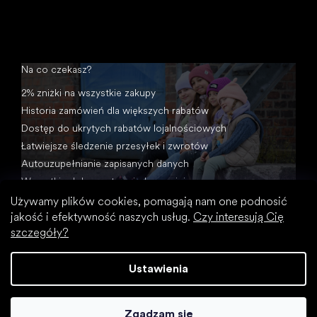
Na co czekasz?
2% zniżki na wszystkie zakupy
Historia zamówień dla większych rabatów
Dostęp do ukrytych rabatów lojalnościowych
Łatwiejsze śledzenie przesyłek i zwrotów
Autouzupełnianie zapisanych danych
Wszystkie dokumenty w jednym miejscu
Używamy plików cookies, pomagają nam one podnosić
jakość i efektywność naszych usług.
Czy interesują Cię
szczegóły?
Ustawienia
Opracował Shoptet
Zgadzam się
Copyright 2026
Footic
. Wszystkie prawa zastrzeżone.