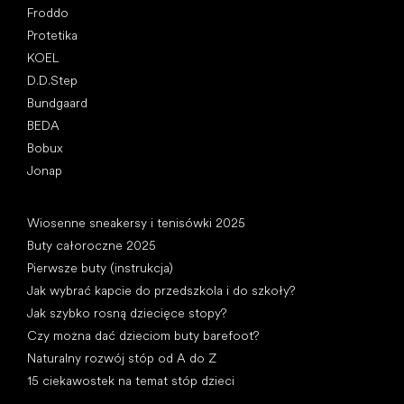
Froddo
Protetika
KOEL
D.D.Step
Bundgaard
BEDA
Bobux
Jonap
Artykuły
Wiosenne sneakersy i tenisówki 2025
Buty całoroczne 2025
Pierwsze buty (instrukcja)
Jak wybrać kapcie do przedszkola i do szkoły?
Jak szybko rosną dziecięce stopy?
Czy można dać dzieciom buty barefoot?
Naturalny rozwój stóp od A do Z
15 ciekawostek na temat stóp dzieci