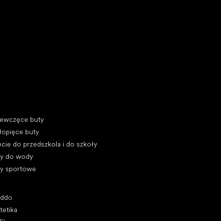
y do biegania
egorie specjalne
iewczęce buty
łopięce buty
cie do przedszkola i do szkoły
ty do wody
ty sportowe
ularne marki
oddo
tetika