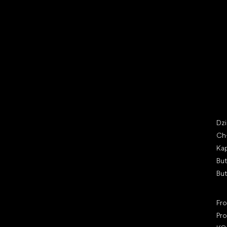
Buty na wyprzedaży
But
Little Shoes s.r.o.
Kat
U Vodárny 1506
Dz
397 01 Písek, Czechy
Ch
REGON: 07715773, NIP: CZ07715773
Kap
Bu
Bu
Pop
Fr
Pro