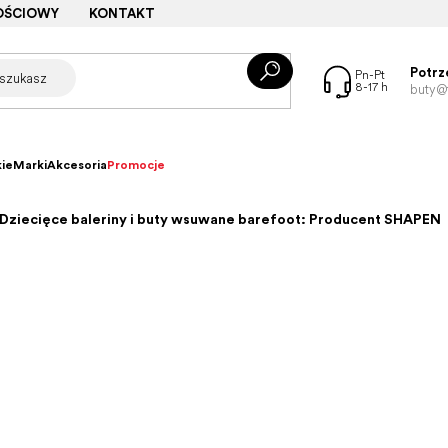
OŚCIOWY
KONTAKT
Potrz
buty@f
ie
Marki
Akcesoria
Promocje
Dziecięce baleriny i buty wsuwane barefoot: Producent SHAPEN