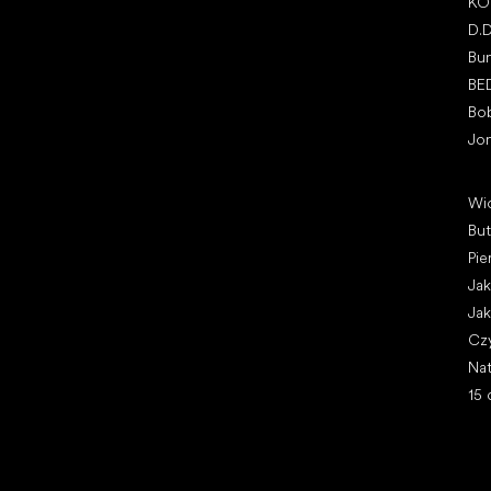
KO
D.
Bu
BE
Bo
Jo
Art
Wi
Bu
Pie
Jak
Jak
Cz
Nat
15 