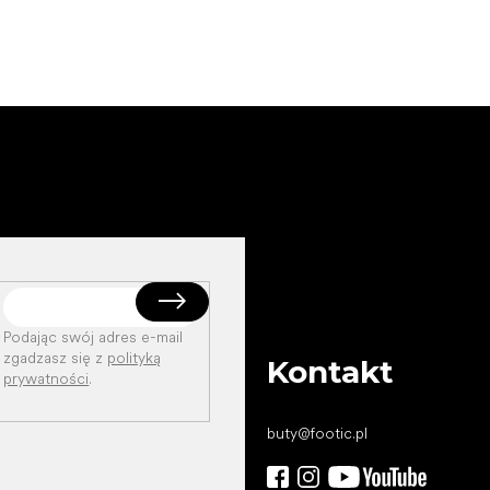
Podając swój adres e-mail
zgadzasz się z
polityką
Kontakt
prywatności
.
buty
@
footic.pl