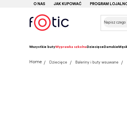
Przejść
O NAS
JAK KUPOWAĆ
PROGRAM LOJALN
do
treści
Wszystkie buty
Wyprawka szkolna
Dziecięce
Damskie
Męsk
Home
Dziecięce
Baleriny i buty wsuwane