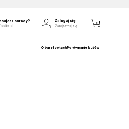
Zaloguj się
ebujesz porady?
ootic.pl
Zarejestruj się
O barefootach
Porównanie butów