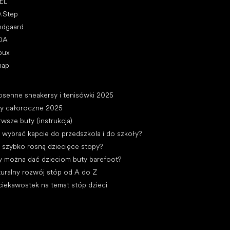
EL
D.Step
ndgaard
DA
bux
nap
ykuły
osenne sneakersy i tenisówki 2025
ty całoroczne 2025
rwsze buty (instrukcja)
 wybrać kapcie do przedszkola i do szkoły?
 szybko rosną dziecięce stopy?
y można dać dzieciom buty barefoot?
uralny rozwój stóp od A do Z
ciekawostek na temat stóp dzieci