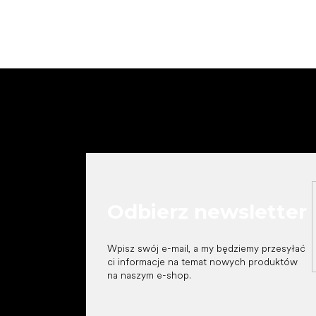
S
t
o
p
k
a
Odbierz newsletter
Wpisz swój e-mail, a my będziemy przesyłać
ci informacje na temat nowych produktów
na naszym e-shop.