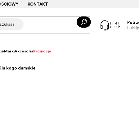
OŚCIOWY
KONTAKT
Potrz
buty@f
ie
Marki
Akcesoria
Promocje
Dla kogo damskie