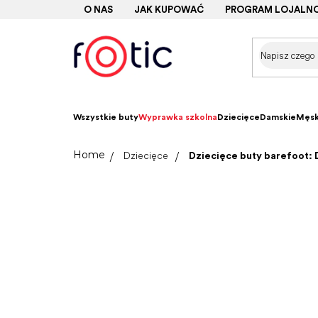
Przejść
O NAS
JAK KUPOWAĆ
PROGRAM LOJALN
do
treści
Wszystkie buty
Wyprawka szkolna
Dziecięce
Damskie
Męsk
Home
Dziecięce
Dziecięce buty barefoot: 