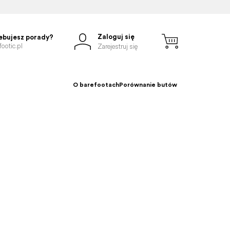
Zaloguj się
ebujesz porady?
ootic.pl
Zarejestruj się
O barefootach
Porównanie butów