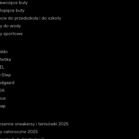
iewczęce buty
łopięce buty
cie do przedszkola i do szkoły
ty do wody
ty sportowe
ularne marki
oddo
tetika
EL
D.Step
ndgaard
DA
bux
nap
ykuły
osenne sneakersy i tenisówki 2025
ty całoroczne 2025