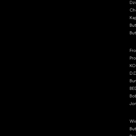
Dz
397 01 Písek, Czechy
Ch
REGON: 07715773, NIP: CZ07715773
Kap
Bu
Bu
Pop
Fr
Pro
KO
D.
Bu
BE
Bo
Jo
Art
Wi
Bu