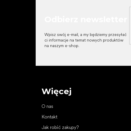
Odbierz newsletter
Wpisz swój e-mail, a my będziemy przesyłać
ci informacje na temat nowych produktów
na naszym e-shop.
Więcej
O nas
Kontakt
Jak robić zakupy?