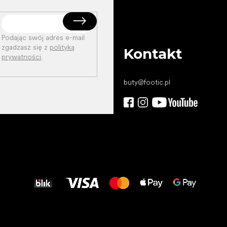
Podając swój adres e-mail
zgadzasz się z
polityką
Kontakt
prywatności
.
buty
@
footic.pl
Wszystkiego
najlepszego
dla Twoich stóp