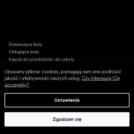
Kategorie specjalne
Dziewczęce buty
Chłopięce buty
Kapcie do przedszkola i do szkoły
Buty do wody
Używamy plików cookies, pomagają nam one podnosić
Buty sportowe
jakość i efektywność naszych usług.
Czy interesują Cię
szczegóły?
Popularne marki
Froddo
Protetika
Ustawienia
KOEL
D.D.Step
Zgadzam się
Bundgaard
BEDA