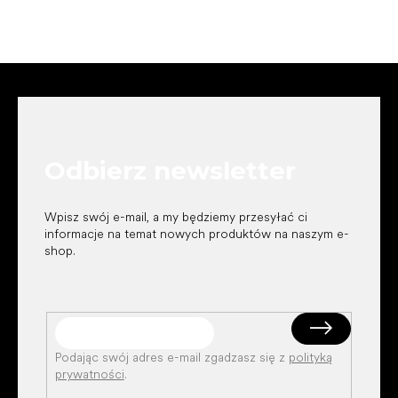
S
t
o
p
k
Odbierz newsletter
a
Wpisz swój e-mail, a my będziemy przesyłać ci
informacje na temat nowych produktów na naszym e-
shop.
Podając swój adres e-mail zgadzasz się z
polityką
prywatności
.