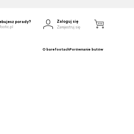
Zaloguj się
ebujesz porady?
ootic.pl
Zarejestruj się
O barefootach
Porównanie butów