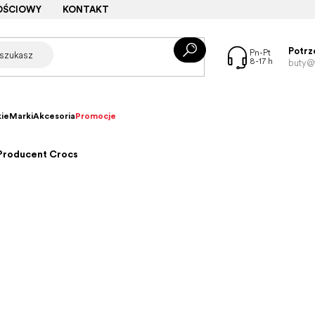
OŚCIOWY
KONTAKT
Potrz
buty@f
ie
Marki
Akcesoria
Promocje
 Producent Crocs