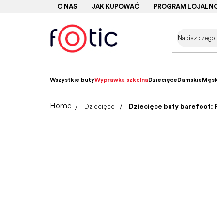
Przejść
O NAS
JAK KUPOWAĆ
PROGRAM LOJALN
do
treści
Wszystkie buty
Wyprawka szkolna
Dziecięce
Damskie
Męsk
Home
Dziecięce
Dziecięce buty barefoot: