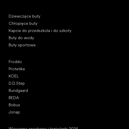
Kategorie specjalne
Dziewczęce buty
Chłopięce buty
Kapcie do przedszkola i do szkoły
Buty do wody
Buty sportowe
Popularne marki
Froddo
Protetika
KOEL
D.D.Step
Bundgaard
BEDA
Bobux
Jonap
Artykuły
Wiosenne sneakersy i tenisówki 2025