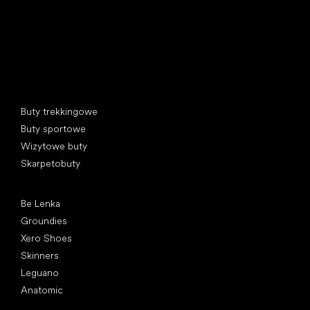
Kategorie specjalne
Buty trekkingowe
Buty sportowe
Wizytowe buty
Skarpetobuty
Popularne marki
Be Lenka
Groundies
Xero Shoes
Skinners
Leguano
Anatomic