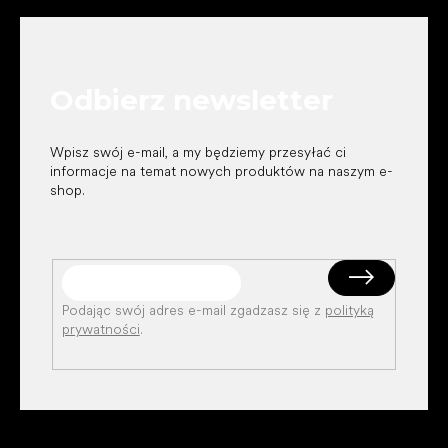
t
o
p
k
Odbierz newsletter
a
Wpisz swój e-mail, a my będziemy przesyłać ci
informacje na temat nowych produktów na naszym e-
shop.
Podając swój adres e-mail zgadzasz się z
polityką
prywatności
.