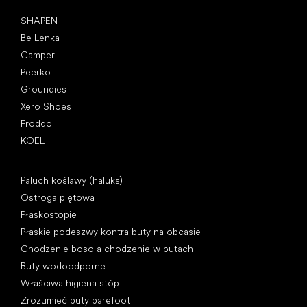
Popularne marki
SHAPEN
Be Lenka
Camper
Peerko
Groundies
Xero Shoes
Froddo
KOEL
Artykuły
Paluch koślawy (haluks)
Ostroga piętowa
Płaskostopie
Płaskie podeszwy kontra buty na obcasie
Chodzenie boso a chodzenie w butach
Buty wodoodporne
Właściwa higiena stóp
Zrozumieć buty barefoot