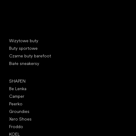
Kategorie specjalne
Wizytowe buty
Buty sportowe
Czarne buty barefoot
Białe sneakersy
Popularne marki
SHAPEN
Be Lenka
Camper
Peerko
Groundies
Xero Shoes
Froddo
KOEL