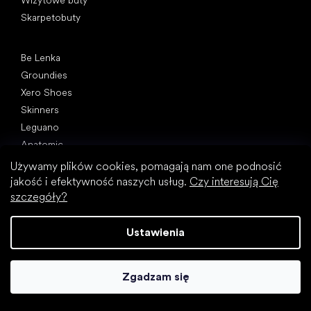
Wizytowe buty
Skarpetobuty
Popularne marki
Be Lenka
Groundies
Xero Shoes
Skinners
Leguano
Anatomic
Używamy plików cookies, pomagają nam one podnosić
Artykuły
jakość i efektywność naszych usług.
Czy interesują Cię
Buty sportowe
szczegóły?
Jak wybrać buty turystyczne?
Buty do biura
Ustawienia
Ból pleców i inne bóle
Obalamy 10 największych mitów o barefootach!
20 ciekawostek na temat ludzkiej stopy
Zgadzam się
Prawidłowa postawa