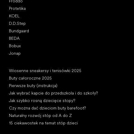
Froddo
Protetika
KOEL
D.D.Step
Bundgaard
BEDA
Bobux
Jonap
Artykuły
Wiosenne sneakersy i tenisówki 2025
Buty całoroczne 2025
Pierwsze buty (instrukcja)
Jak wybrać kapcie do przedszkola i do szkoły?
Jak szybko rosną dziecięce stopy?
Czy można dać dzieciom buty barefoot?
Naturalny rozwój stóp od A do Z
15 ciekawostek na temat stóp dzieci