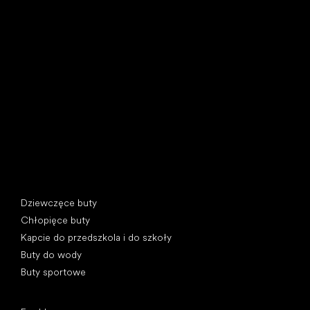
Little Shoes s.r.o.
U Vodárny 1506
397 01 Písek, Czechy
REGON: 07715773, NIP: CZ07715773
Kategorie specjalne
Dziewczęce buty
Chłopięce buty
Kapcie do przedszkola i do szkoły
Buty do wody
Buty sportowe
Popularne marki