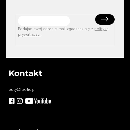
Podając swój adres e-mail zgadzasz się z
polityką
prywatności
.
Kontakt
buty
@
footic.pl