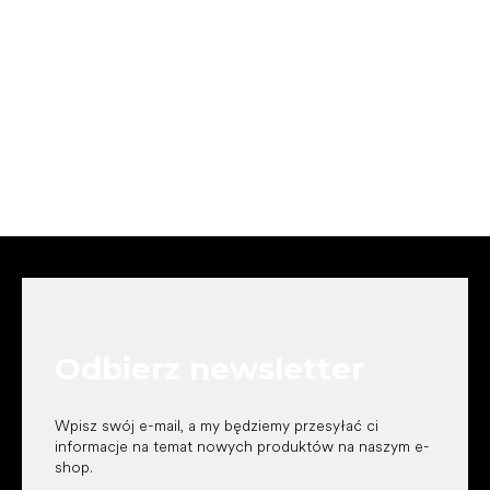
S
t
o
p
k
Odbierz newsletter
a
Wpisz swój e-mail, a my będziemy przesyłać ci
informacje na temat nowych produktów na naszym e-
shop.