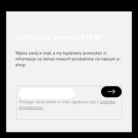
S
t
o
p
k
Odbierz newsletter
a
Wpisz swój e-mail, a my będziemy przesyłać ci
informacje na temat nowych produktów na naszym e-
shop.
Podając swój adres e-mail zgadzasz się z
polityką
prywatności
.