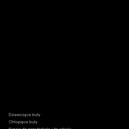
Little Shoes s.r.o.
U Vodárny 1506
397 01 Písek, Czechy
REGON: 07715773, NIP: CZ07715773
Kategorie specjalne
Dziewczęce buty
Chłopięce buty
Kapcie do przedszkola i do szkoły