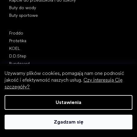
Buty do wody
Buty sportowe
Popularne marki
Froddo
Protetika
KOEL
D.D.Step
Bundgaard
BEDA
Używamy plików cookies, pomagają nam one podnosić
Bobux
jakość i efektywność naszych usług.
Czy interesują Cię
szczegóły?
Jonap
Artykuły
Ustawienia
Wiosenne sneakersy i tenisówki 2025
Buty całoroczne 2025
Pierwsze buty (instrukcja)
Zgadzam się
Jak wybrać kapcie do przedszkola i do szkoły?
Jak szybko rosną dziecięce stopy?