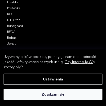
Froddo
Protetika
KOEL
D.D.Step
Bundgaard
BEDA
Bobux
Jonap
Artykuły
Używamy plików cookies, pomagają nam one podnosić
Wiosenne sneakersy i tenisówki 2025
jakość i efektywność naszych usług.
Czy interesują Cię
Buty całoroczne 2025
szczegóły?
Pierwsze buty (instrukcja)
Jak wybrać kapcie do przedszkola i do szkoły?
Ustawienia
Jak szybko rosną dziecięce stopy?
Czy można dać dzieciom buty barefoot?
Naturalny rozwój stóp od A do Z
Zgadzam się
15 ciekawostek na temat stóp dzieci