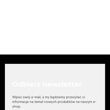
S
t
o
p
k
Odbierz newsletter
a
Wpisz swój e-mail, a my będziemy przesyłać ci
informacje na temat nowych produktów na naszym e-
shop.