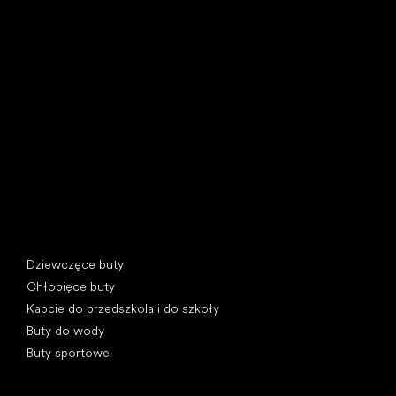
Little Shoes s.r.o.
U Vodárny 1506
397 01 Písek, Czechy
REGON: 07715773, NIP: CZ07715773
Kategorie specjalne
Dziewczęce buty
Chłopięce buty
Kapcie do przedszkola i do szkoły
Buty do wody
Buty sportowe
Popularne marki