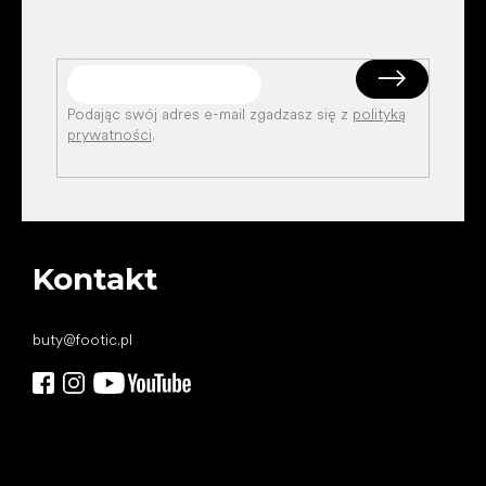
Podając swój adres e-mail zgadzasz się z
polityką
prywatności
.
Kontakt
buty
@
footic.pl