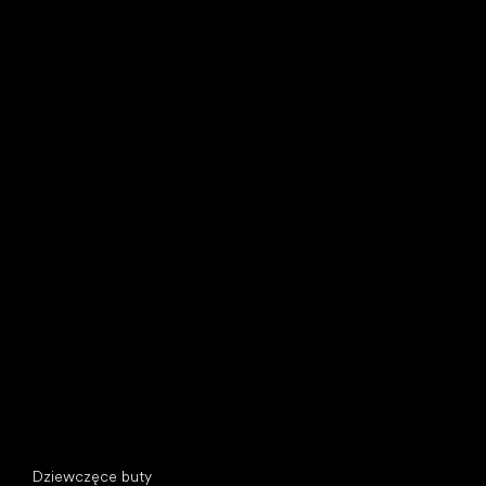
Buty do biegania
Little Shoes s.r.o.
U Vodárny 1506
397 01 Písek, Czechy
REGON: 07715773, NIP: CZ07715773
Kategorie specjalne
Dziewczęce buty