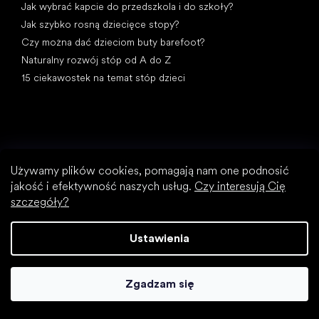
Jak wybrać kapcie do przedszkola i do szkoły?
Jak szybko rosną dziecięce stopy?
Czy można dać dzieciom buty barefoot?
Naturalny rozwój stóp od A do Z
15 ciekawostek na temat stóp dzieci
Używamy plików cookies, pomagają nam one podnosić
jakość i efektywność naszych usług.
Czy interesują Cię
Kategorie specjalne
Wizytowe buty
szczegóły?
Buty sportowe
Czarne buty barefoot
Ustawienia
Białe sneakersy
Popularne marki
Zgadzam się
SHAPEN
Be Lenka