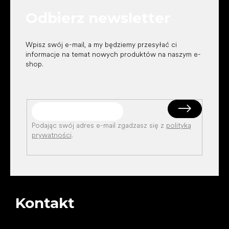
k
Odbierz newsletter
a
Wpisz swój e-mail, a my będziemy przesyłać ci
informacje na temat nowych produktów na naszym e-
shop.
Podając swój adres e-mail zgadzasz się z
polityką
prywatności
.
Kontakt