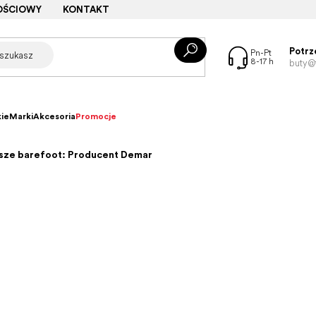
OŚCIOWY
KONTAKT
Potrz
buty@f
ie
Marki
Akcesoria
Promocje
osze barefoot: Producent Demar