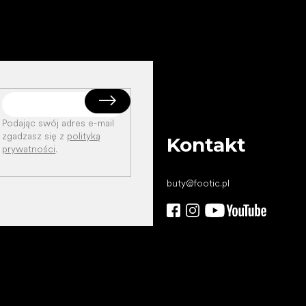
Podając swój adres e-mail
zgadzasz się z
polityką
Kontakt
prywatności
.
buty
@
footic.pl
Wszystkiego
najlepszego
dla Twoich stóp