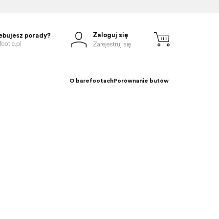
Zaloguj się
ebujesz porady?
ootic.pl
Zarejestruj się
O barefootach
Porównanie butów