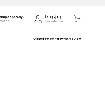
Zaloguj się
ebujesz porady?
ootic.pl
Zarejestruj się
O barefootach
Porównanie butów