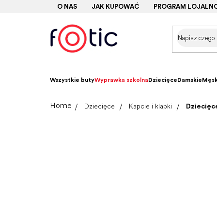
Przejść
O NAS
JAK KUPOWAĆ
PROGRAM LOJALN
do
treści
Wszystkie buty
Wyprawka szkolna
Dziecięce
Damskie
Męsk
Home
Dziecięce
Kapcie i klapki
Dziecięce