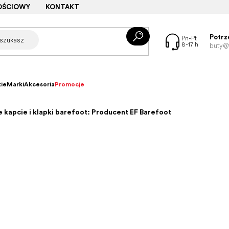
OŚCIOWY
KONTAKT
Potrz
buty@f
ie
Marki
Akcesoria
Promocje
 kapcie i klapki barefoot: Producent EF Barefoot