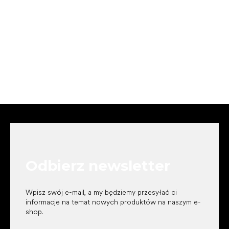
S
t
o
p
k
Odbierz newsletter
a
Wpisz swój e-mail, a my będziemy przesyłać ci
informacje na temat nowych produktów na naszym e-
shop.