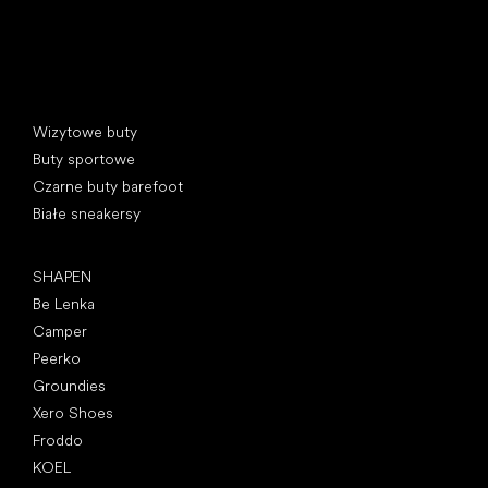
Kategorie specjalne
Wizytowe buty
Buty sportowe
Czarne buty barefoot
Białe sneakersy
Popularne marki
SHAPEN
Be Lenka
Camper
Peerko
Groundies
Xero Shoes
Froddo
KOEL