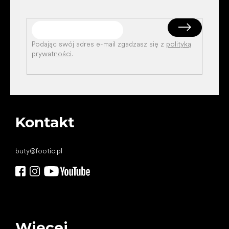
Podając swój adres e-mail zgadzasz się z
polityką
prywatności
.
Kontakt
buty
@
footic.pl
Więcej