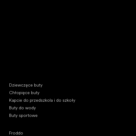
Little Shoes s.r.o.
U Vodárny 1506
397 01 Písek, Czechy
REGON: 07715773, NIP: CZ07715773
Kategorie specjalne
Dziewczęce buty
Chłopięce buty
Kapcie do przedszkola i do szkoły
Buty do wody
Buty sportowe
Popularne marki
Froddo