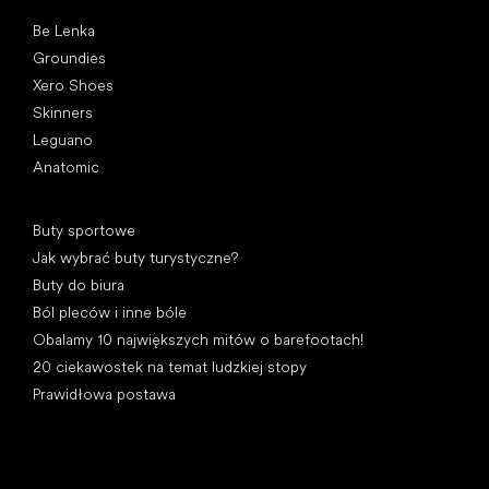
Popularne marki
Be Lenka
Groundies
Xero Shoes
Skinners
Leguano
Anatomic
Artykuły
Buty sportowe
Jak wybrać buty turystyczne?
Buty do biura
Ból pleców i inne bóle
Obalamy 10 największych mitów o barefootach!
20 ciekawostek na temat ludzkiej stopy
Prawidłowa postawa