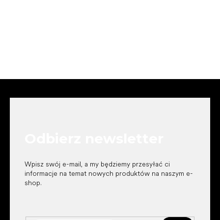
S
t
o
p
k
Odbierz newsletter
a
Wpisz swój e-mail, a my będziemy przesyłać ci
informacje na temat nowych produktów na naszym e-
shop.