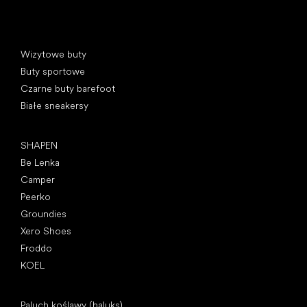
Kategorie specjalne
Wizytowe buty
Buty sportowe
Czarne buty barefoot
Białe sneakersy
Popularne marki
SHAPEN
Be Lenka
Camper
Peerko
Groundies
Xero Shoes
Froddo
KOEL
Artykuły
Paluch koślawy (haluks)