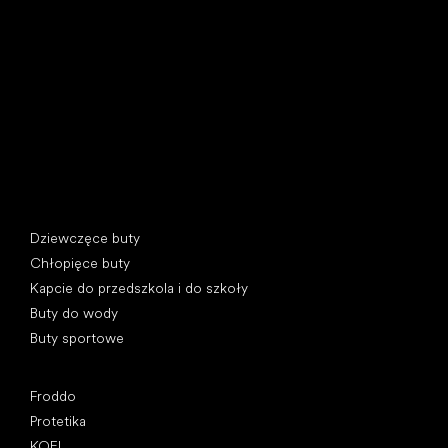
U Vodárny 1506
397 01 Písek, Czechy
REGON: 07715773, NIP: CZ07715773
Kategorie specjalne
Dziewczęce buty
Chłopięce buty
Kapcie do przedszkola i do szkoły
Buty do wody
Buty sportowe
Popularne marki
Froddo
Protetika
KOEL