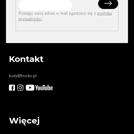
Podając swój adres e-mail zgadzasz się z
polityką
prywatności
.
Kontakt
buty
@
footic.pl
Więcej