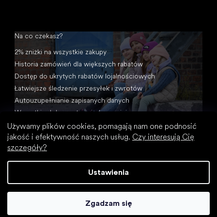
Na co czekasz?
2% zniżki na wszystkie zakupy
Historia zamówień dla większych rabatów
Dostęp do ukrytych rabatów lojalnościowych
Łatwiejsze śledzenie przesyłek i zwrotów
Autouzupełnianie zapisanych danych
Wszystkie dokumenty w jednym miejscu
Używamy plików cookies, pomagają nam one podnosić
jakość i efektywność naszych usług.
Czy interesują Cię
szczegóły?
Ustawienia
Opracował Shoptet
Zgadzam się
Copyright 2026
Footic
. Wszystkie prawa zastrzeżone.