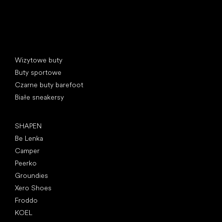
Kategorie specjalne
Wizytowe buty
Buty sportowe
Czarne buty barefoot
Białe sneakersy
Popularne marki
SHAPEN
Be Lenka
Camper
Peerko
Groundies
Xero Shoes
Froddo
KOEL