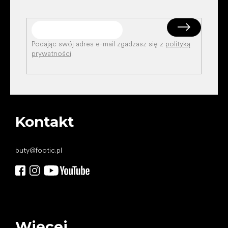
Podając swój adres e-mail zgadzasz się z
polityką
prywatności
.
Kontakt
buty
@
footic.pl
Więcej