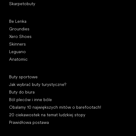
Skarpetobuty
Popularne marki
Be Lenka
Groundies
Xero Shoes
Skinners
Leguano
Anatomic
Artykuły
Buty sportowe
Jak wybrać buty turystyczne?
Buty do biura
Ból pleców i inne bóle
Obalamy 10 największych mitów o barefootach!
20 ciekawostek na temat ludzkiej stopy
Prawidłowa postawa