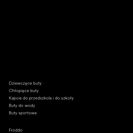
Little Shoes s.r.o.
U Vodárny 1506
397 01 Písek, Czechy
REGON: 07715773, NIP: CZ07715773
Kategorie specjalne
Dziewczęce buty
Chłopięce buty
Kapcie do przedszkola i do szkoły
Buty do wody
Buty sportowe
Popularne marki
Froddo