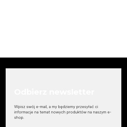
S
t
o
p
k
Odbierz newsletter
a
Wpisz swój e-mail, a my będziemy przesyłać ci
informacje na temat nowych produktów na naszym e-
shop.