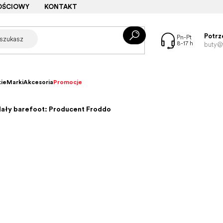
OŚCIOWY
KONTAKT
Potrz
buty@f
ie
Marki
Akcesoria
Promocje
dały barefoot: Producent Froddo