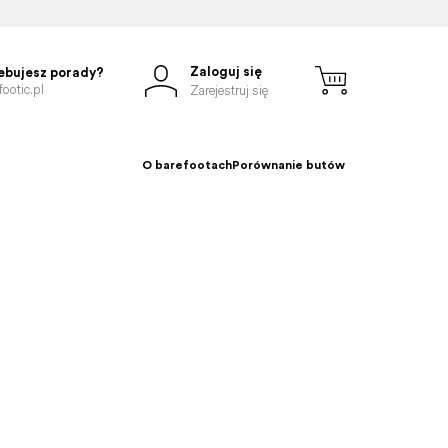
Zaloguj się
ebujesz porady?
ootic.pl
Zarejestruj się
O barefootach
Porównanie butów