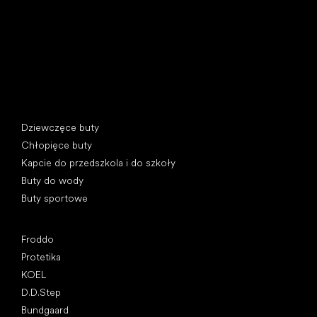
REGON: 07715773, NIP: CZ07715773
Kategorie specjalne
Dziewczęce buty
Chłopięce buty
Kapcie do przedszkola i do szkoły
Buty do wody
Buty sportowe
Popularne marki
Froddo
Protetika
KOEL
D.D.Step
Bundgaard