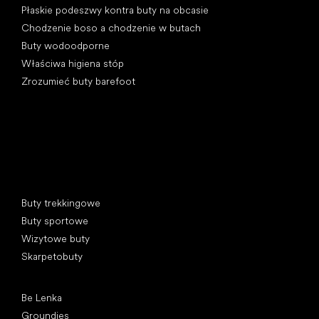
Płaskie podeszwy kontra buty na obcasie
Chodzenie boso a chodzenie w butach
Buty wodoodporne
Właściwa higiena stóp
Zrozumieć buty barefoot
Kategorie specjalne
Buty trekkingowe
Buty sportowe
Wizytowe buty
Skarpetobuty
Popularne marki
Be Lenka
Groundies