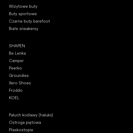
Kategorie specjalne
Wizytowe buty
Buty sportowe
Czarne buty barefoot
Białe sneakersy
Popularne marki
SHAPEN
Be Lenka
Camper
Peerko
Groundies
Xero Shoes
Froddo
KOEL
Artykuły
Paluch koślawy (haluks)
Ostroga piętowa
Płaskostopie