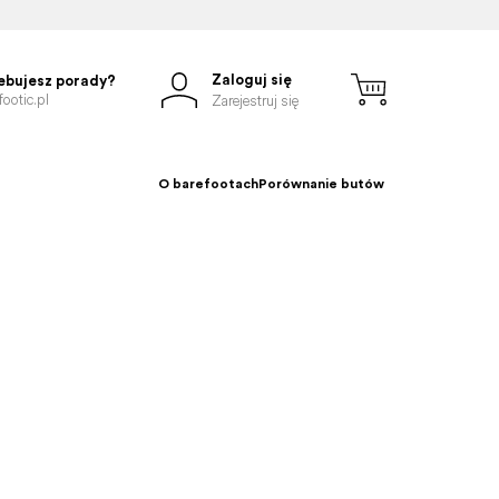
Zaloguj się
ebujesz porady?
ootic.pl
Zarejestruj się
O barefootach
Porównanie butów