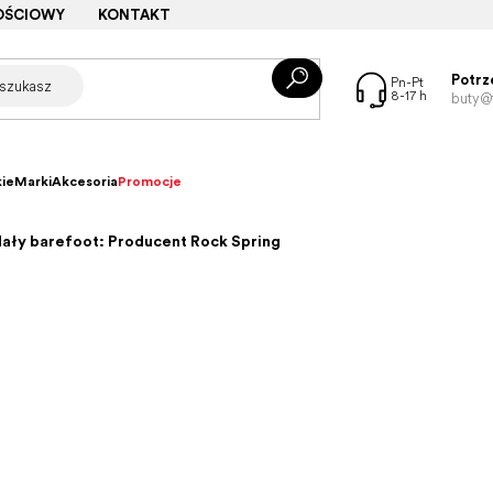
OŚCIOWY
KONTAKT
Potrz
buty@f
ie
Marki
Akcesoria
Promocje
ały barefoot: Producent Rock Spring