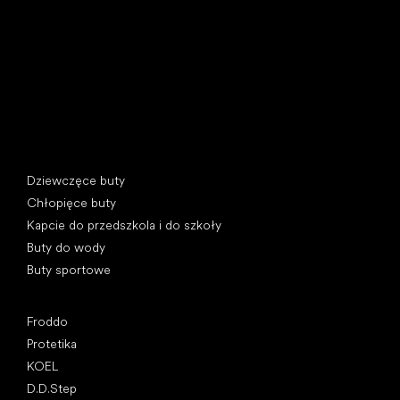
397 01 Písek, Czechy
REGON: 07715773, NIP: CZ07715773
Kategorie specjalne
Dziewczęce buty
Chłopięce buty
Kapcie do przedszkola i do szkoły
Buty do wody
Buty sportowe
Popularne marki
Froddo
Protetika
KOEL
D.D.Step