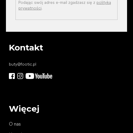
Podając swój adres e-mail zgadzasz się z
polityką
prywatności
.
Kontakt
buty
@
footic.pl
Więcej
O nas