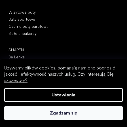
Kategorie specjalne
Wizytowe buty
Buty sportowe
Czarne buty barefoot
Białe sneakersy
Popularne marki
SHAPEN
Be Lenka
Camper
Używamy plików cookies, pomagają nam one podnosić
Peerko
jakość i efektywność naszych usług.
Czy interesują Cię
Groundies
szczegóły?
Xero Shoes
Froddo
Ustawienia
KOEL
Artykuły
Zgadzam się
Paluch koślawy (haluks)
Ostroga piętowa