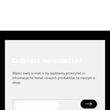
S
t
o
p
k
Odbierz newsletter
a
Wpisz swój e-mail, a my będziemy przesyłać ci
informacje na temat nowych produktów na naszym e-
shop.