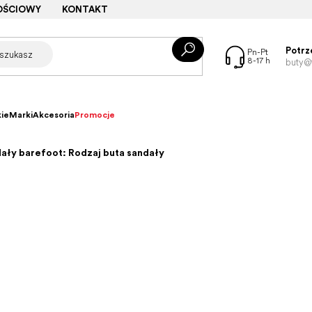
OŚCIOWY
KONTAKT
Potrz
buty@f
ie
Marki
Akcesoria
Promocje
ały barefoot: Rodzaj buta sandały