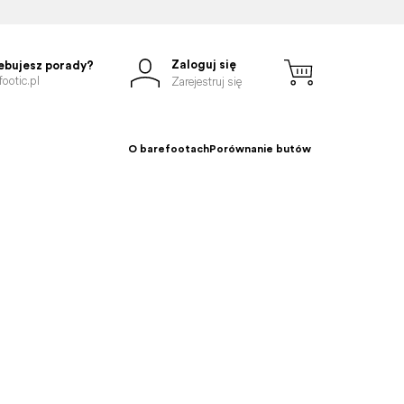
Zaloguj się
ebujesz porady?
ootic.pl
Zarejestruj się
O barefootach
Porównanie butów