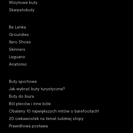
Wizytowe buty
Skarpetobuty
Popularne marki
Be Lenka
Groundies
Xero Shoes
Skinners
Leguano
Anatomic
Artykuły
Buty sportowe
Jak wybrać buty turystyczne?
Buty do biura
Ból pleców i inne bóle
Obalamy 10 największych mitów o barefootach!
20 ciekawostek na temat ludzkiej stopy
Prawidłowa postawa