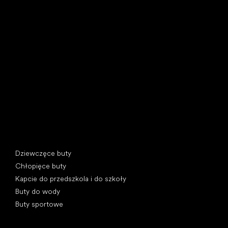
Little Shoes s.r.o.
U Vodárny 1506
397 01 Písek, Czechy
REGON: 07715773, NIP: CZ07715773
Kategorie specjalne
Dziewczęce buty
Chłopięce buty
Kapcie do przedszkola i do szkoły
Buty do wody
Buty sportowe
Popularne marki