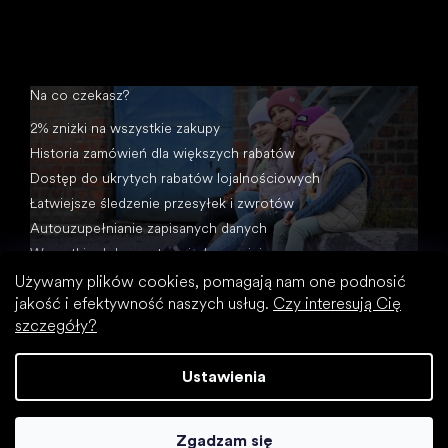
Na co czekasz?
2% zniżki na wszystkie zakupy
Historia zamówień dla większych rabatów
Dostęp do ukrytych rabatów lojalnościowych
Łatwiejsze śledzenie przesyłek i zwrotów
Autouzupełnianie zapisanych danych
Wszystkie dokumenty w jednym miejscu
Używamy plików cookies, pomagają nam one podnosić
jakość i efektywność naszych usług.
Czy interesują Cię
szczegóły?
Ustawienia
Opracował Shoptet
Zgadzam się
Copyright 2026
Footic
. Wszystkie prawa zastrzeżone.