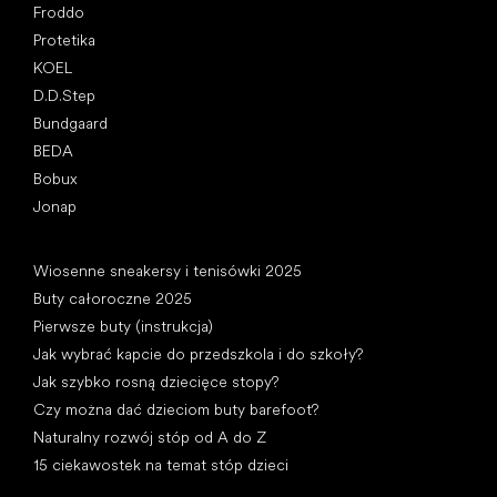
Froddo
Protetika
KOEL
D.D.Step
Bundgaard
BEDA
Bobux
Jonap
Artykuły
Wiosenne sneakersy i tenisówki 2025
Buty całoroczne 2025
Pierwsze buty (instrukcja)
Jak wybrać kapcie do przedszkola i do szkoły?
Jak szybko rosną dziecięce stopy?
Czy można dać dzieciom buty barefoot?
Naturalny rozwój stóp od A do Z
15 ciekawostek na temat stóp dzieci