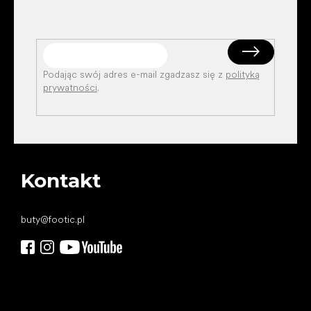
Podając swój adres e-mail zgadzasz się z
polityką
prywatności
.
Kontakt
buty
@
footic.pl