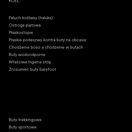
KOEL
Artykuły
Paluch koślawy (haluks)
Ostroga piętowa
Płaskostopie
Płaskie podeszwy kontra buty na obcasie
Chodzenie boso a chodzenie w butach
Buty wodoodporne
Właściwa higiena stóp
Zrozumieć buty barefoot
Kategorie specjalne
Buty trekkingowe
Buty sportowe