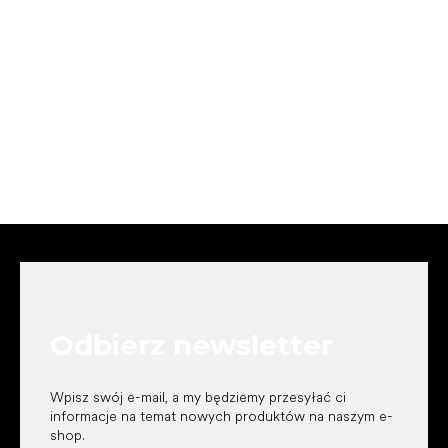
S
t
o
p
k
Odbierz newsletter
a
Wpisz swój e-mail, a my będziemy przesyłać ci
informacje na temat nowych produktów na naszym e-
shop.