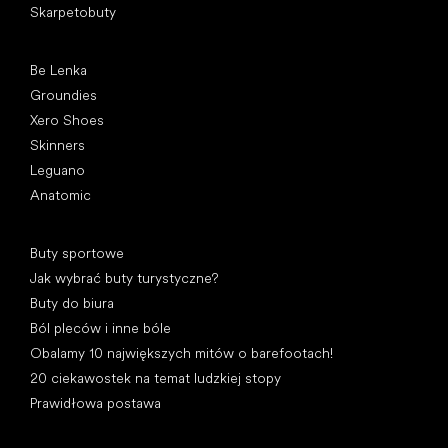
Skarpetobuty
Popularne marki
Be Lenka
Groundies
Xero Shoes
Skinners
Leguano
Anatomic
Artykuły
Buty sportowe
Jak wybrać buty turystyczne?
Buty do biura
Ból pleców i inne bóle
Obalamy 10 największych mitów o barefootach!
20 ciekawostek na temat ludzkiej stopy
Prawidłowa postawa