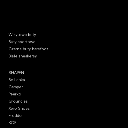
Kategorie specjalne
Wizytowe buty
Buty sportowe
Czarne buty barefoot
Białe sneakersy
Popularne marki
SHAPEN
Be Lenka
Camper
Peerko
Groundies
Xero Shoes
Froddo
KOEL