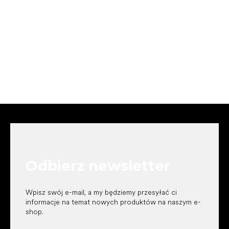
S
t
o
p
k
Odbierz newsletter
a
Wpisz swój e-mail, a my będziemy przesyłać ci
informacje na temat nowych produktów na naszym e-
shop.