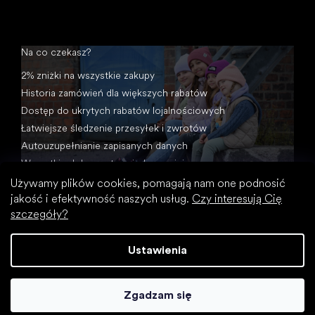
Na co czekasz?
2% zniżki na wszystkie zakupy
Historia zamówień dla większych rabatów
Dostęp do ukrytych rabatów lojalnościowych
Łatwiejsze śledzenie przesyłek i zwrotów
Autouzupełnianie zapisanych danych
Wszystkie dokumenty w jednym miejscu
Używamy plików cookies, pomagają nam one podnosić
jakość i efektywność naszych usług.
Czy interesują Cię
szczegóły?
Ustawienia
Opracował Shoptet
Zgadzam się
Copyright 2026
Footic
. Wszystkie prawa zastrzeżone.