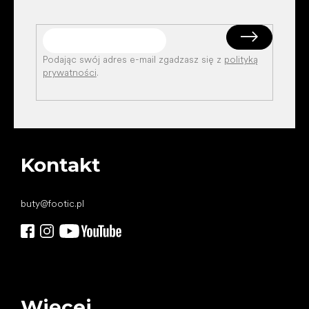
Podając swój adres e-mail zgadzasz się z
polityką
prywatności
.
Kontakt
buty
@
footic.pl
Więcej