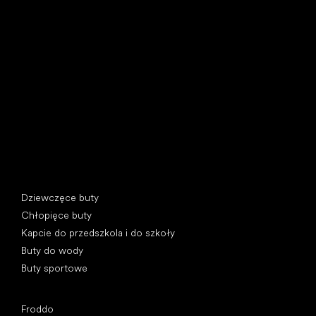
Little Shoes s.r.o.
U Vodárny 1506
397 01 Písek, Czechy
REGON: 07715773, NIP: CZ07715773
Kategorie specjalne
Dziewczęce buty
Chłopięce buty
Kapcie do przedszkola i do szkoły
Buty do wody
Buty sportowe
Popularne marki
Froddo