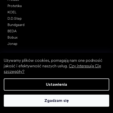
Protetika
KOEL
D.D.Step
Bundgaard
BEDA
Bobux
Jonap
Artykuły
Wiosenne sneakersy i tenisówki 2025
Używamy plików cookies, pomagają nam one podnosić
Buty całoroczne 2025
jakość i efektywność naszych usług.
Czy interesują Cię
Pierwsze buty (instrukcja)
szczegóły?
Jak wybrać kapcie do przedszkola i do szkoły?
Jak szybko rosną dziecięce stopy?
Ustawienia
Czy można dać dzieciom buty barefoot?
Naturalny rozwój stóp od A do Z
Zgadzam się
15 ciekawostek na temat stóp dzieci