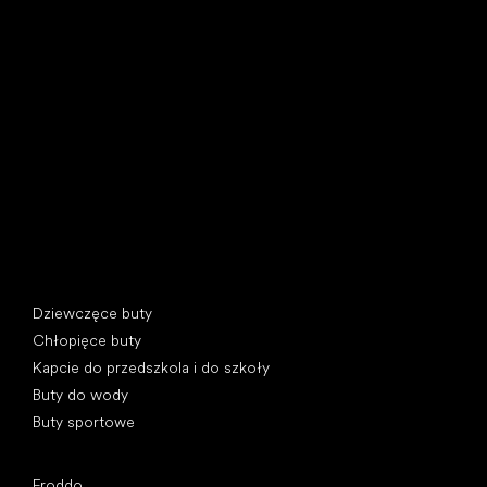
Little Shoes s.r.o.
U Vodárny 1506
397 01 Písek, Czechy
REGON: 07715773, NIP: CZ07715773
Kategorie specjalne
Dziewczęce buty
Chłopięce buty
Kapcie do przedszkola i do szkoły
Buty do wody
Buty sportowe
Popularne marki
Froddo