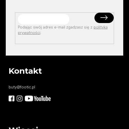
Podając swój adres e-mail zgadzasz się z
polityką
prywatności
.
Kontakt
buty
@
footic.pl