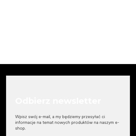
S
t
o
p
k
Odbierz newsletter
a
Wpisz swój e-mail, a my będziemy przesyłać ci
informacje na temat nowych produktów na naszym e-
shop.