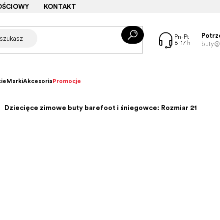
OŚCIOWY
KONTAKT
Potrz
buty@f
ie
Marki
Akcesoria
Promocje
Dziecięce zimowe buty barefoot i śniegowce: Rozmiar 21