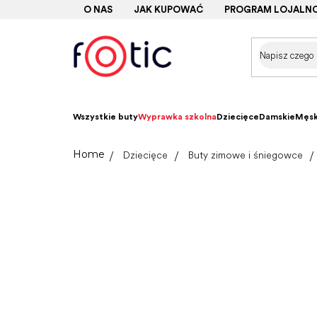
Przejść
O NAS
JAK KUPOWAĆ
PROGRAM LOJALN
do
treści
Wszystkie buty
Wyprawka szkolna
Dziecięce
Damskie
Męsk
Home
Dziecięce
Buty zimowe i śniegowce