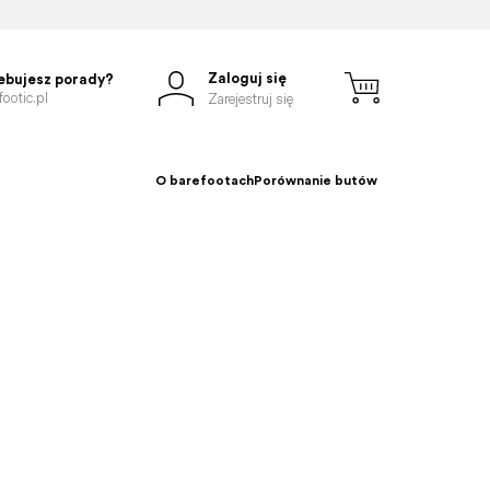
Zaloguj się
ebujesz porady?
ootic.pl
Zarejestruj się
O barefootach
Porównanie butów