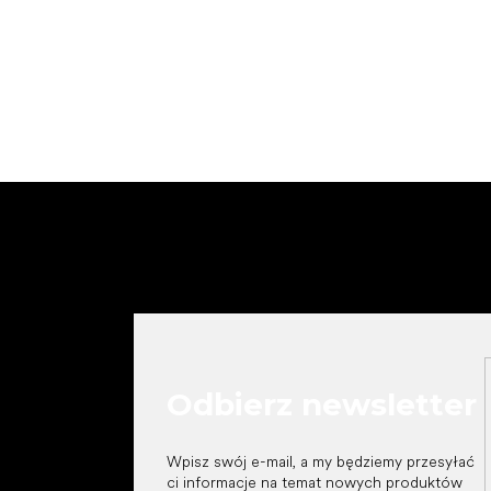
S
t
o
p
k
a
Odbierz newsletter
Wpisz swój e-mail, a my będziemy przesyłać
ci informacje na temat nowych produktów