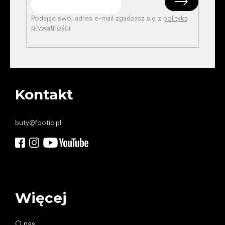
Podając swój adres e-mail zgadzasz się z
polityką
prywatności
.
Kontakt
buty
@
footic.pl
Więcej
O nas