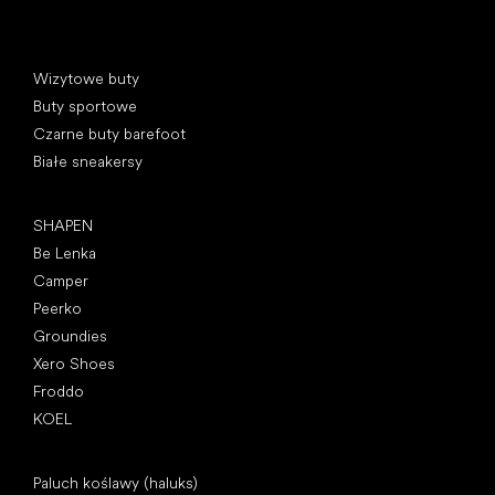
Kategorie specjalne
Wizytowe buty
Buty sportowe
Czarne buty barefoot
Białe sneakersy
Popularne marki
SHAPEN
Be Lenka
Camper
Peerko
Groundies
Xero Shoes
Froddo
KOEL
Artykuły
Paluch koślawy (haluks)