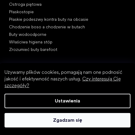
Ostroga piętowa
Płaskostopie
Płaskie podeszwy kontra buty na obcasie
Chodzenie boso a chodzenie w butach
Buty wodoodporne
Właściwa higiena stóp
Zrozumieć buty barefoot
Używamy plików cookies, pomagają nam one podnosić
jakość i efektywność naszych usług.
Czy interesują Cię
szczegóły?
Kategorie specjalne
Ustawienia
Buty trekkingowe
Buty sportowe
Wizytowe buty
Zgadzam się
Skarpetobuty