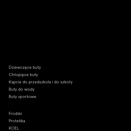
U Vodárny 1506
397 01 Písek, Czechy
REGON: 07715773, NIP: CZ07715773
Kategorie specjalne
Dziewczęce buty
Chłopięce buty
Kapcie do przedszkola i do szkoły
Buty do wody
Buty sportowe
Popularne marki
Froddo
Protetika
KOEL