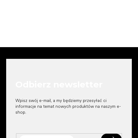
S
t
o
p
k
Odbierz newsletter
a
Wpisz swój e-mail, a my będziemy przesyłać ci
informacje na temat nowych produktów na naszym e-
shop.