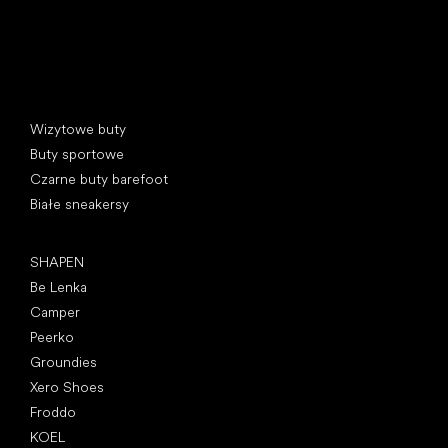
Kategorie specjalne
Wizytowe buty
Buty sportowe
Czarne buty barefoot
Białe sneakersy
Popularne marki
SHAPEN
Be Lenka
Camper
Peerko
Groundies
Xero Shoes
Froddo
KOEL