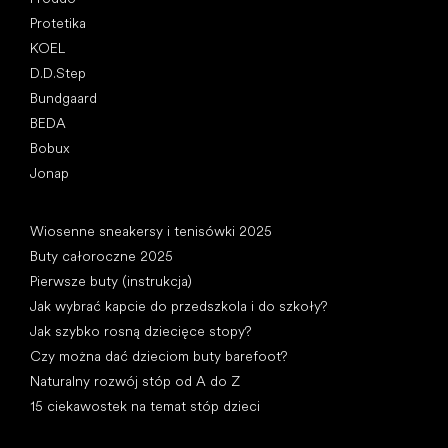
Protetika
KOEL
D.D.Step
Bundgaard
BEDA
Bobux
Jonap
Artykuły
Wiosenne sneakersy i tenisówki 2025
Buty całoroczne 2025
Pierwsze buty (instrukcja)
Jak wybrać kapcie do przedszkola i do szkoły?
Jak szybko rosną dziecięce stopy?
Czy można dać dzieciom buty barefoot?
Naturalny rozwój stóp od A do Z
15 ciekawostek na temat stóp dzieci