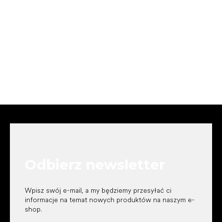
S
t
o
p
k
Odbierz newsletter
a
Wpisz swój e-mail, a my będziemy przesyłać ci
informacje na temat nowych produktów na naszym e-
shop.