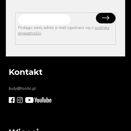
Podając swój adres e-mail zgadzasz się z
polityką
prywatności
.
Kontakt
buty
@
footic.pl