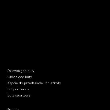
Little Shoes s.r.o.
U Vodárny 1506
397 01 Písek, Czechy
REGON: 07715773, NIP: CZ07715773
Kategorie specjalne
Dziewczęce buty
Chłopięce buty
Kapcie do przedszkola i do szkoły
Buty do wody
Buty sportowe
Popularne marki
Froddo