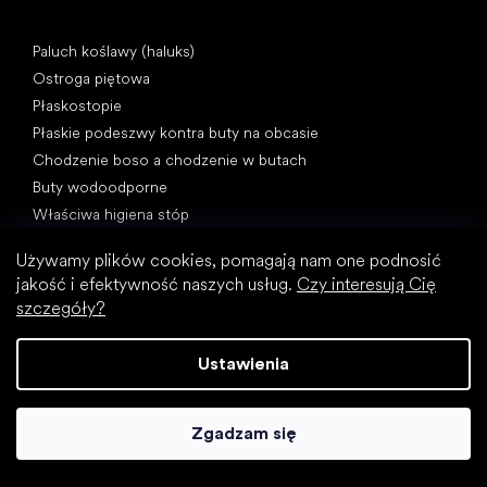
Artykuły
Paluch koślawy (haluks)
Ostroga piętowa
Płaskostopie
Płaskie podeszwy kontra buty na obcasie
Chodzenie boso a chodzenie w butach
Buty wodoodporne
Właściwa higiena stóp
Zrozumieć buty barefoot
Używamy plików cookies, pomagają nam one podnosić
jakość i efektywność naszych usług.
Czy interesują Cię
szczegóły?
Ustawienia
Kategorie specjalne
Buty trekkingowe
Zgadzam się
Buty sportowe
Wizytowe buty