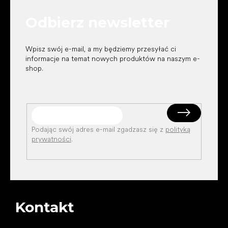
k
Odbierz newsletter
a
Wpisz swój e-mail, a my będziemy przesyłać ci
informacje na temat nowych produktów na naszym e-
shop.
Podając swój adres e-mail zgadzasz się z
polityką
prywatności
.
Kontakt