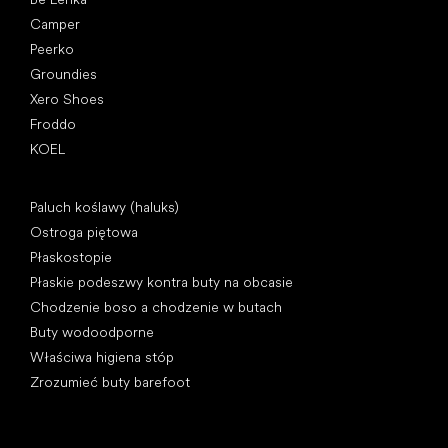
Camper
Peerko
Groundies
Xero Shoes
Froddo
KOEL
Artykuły
Paluch koślawy (haluks)
Ostroga piętowa
Płaskostopie
Płaskie podeszwy kontra buty na obcasie
Chodzenie boso a chodzenie w butach
Buty wodoodporne
Właściwa higiena stóp
Zrozumieć buty barefoot