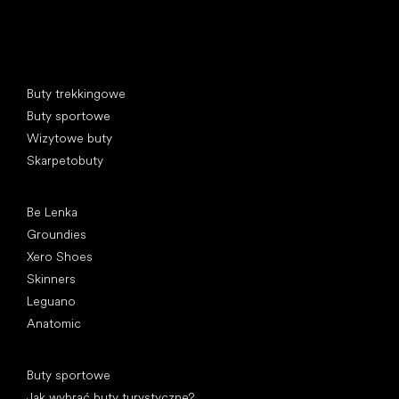
Kategorie specjalne
Buty trekkingowe
Buty sportowe
Wizytowe buty
Skarpetobuty
Popularne marki
Be Lenka
Groundies
Xero Shoes
Skinners
Leguano
Anatomic
Artykuły
Buty sportowe
Jak wybrać buty turystyczne?