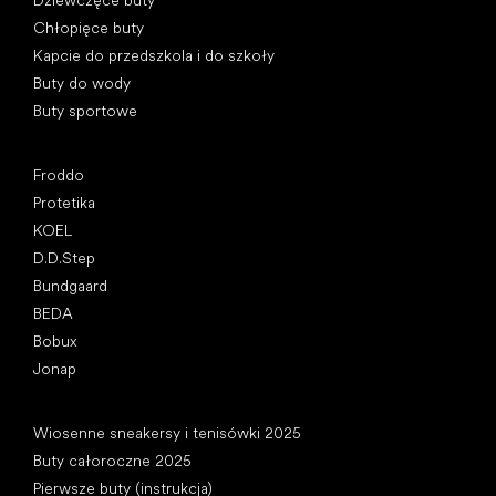
Dziewczęce buty
Chłopięce buty
Kapcie do przedszkola i do szkoły
Buty do wody
Buty sportowe
Popularne marki
Froddo
Protetika
KOEL
D.D.Step
Bundgaard
BEDA
Bobux
Jonap
Artykuły
Wiosenne sneakersy i tenisówki 2025
Buty całoroczne 2025
Pierwsze buty (instrukcja)