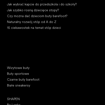
Jak wybrać kapcie do przedszkola i do szkoły?
Jak szybko rosną dziecięce stopy?
Czy można dać dzieciom buty barefoot?
Naturalny rozwój stóp od A do Z
15 ciekawostek na temat stóp dzieci
Kategorie specjalne
Wizytowe buty
Buty sportowe
Czarne buty barefoot
Białe sneakersy
Popularne marki
SHAPEN
Be Lenka