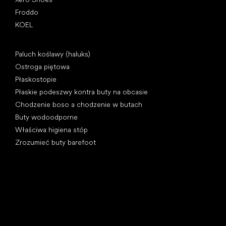
Froddo
KOEL
Artykuły
Paluch koślawy (haluks)
Ostroga piętowa
Płaskostopie
Płaskie podeszwy kontra buty na obcasie
Chodzenie boso a chodzenie w butach
Buty wodoodporne
Właściwa higiena stóp
Zrozumieć buty barefoot
Kategorie specjalne