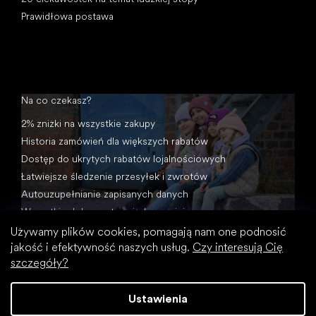
Prawidłowa postawa
Na co czekasz?
2% zniżki na wszystkie zakupy
Historia zamówień dla większych rabatów
Dostęp do ukrytych rabatów lojalnościowych
Łatwiejsze śledzenie przesyłek i zwrotów
Autouzupełnianie zapisanych danych
Wszystkie dokumenty w jednym miejscu
Używamy plików cookies, pomagają nam one podnosić
jakość i efektywność naszych usług.
Czy interesują Cię
szczegóły?
Ustawienia
Opracował Shoptet