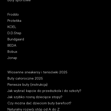
Buty sportowe
Popularne marki
Froddo
Protetika
KOEL
D.D.Step
Bundgaard
BEDA
Bobux
Jonap
Artykuły
Wiosenne sneakersy i tenisówki 2025
Buty całoroczne 2025
Pierwsze buty (instrukcja)
Jak wybrać kapcie do przedszkola i do szkoły?
Jak szybko rosną dziecięce stopy?
Czy można dać dzieciom buty barefoot?
Naturalny rozwój stóp od A do Z