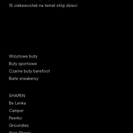
15 ciekawostek na temat stóp dzieci
Kategorie specjalne
Wizytowe buty
Buty sportowe
Czarne buty barefoot
Białe sneakersy
Popularne marki
SHAPEN
Be Lenka
Camper
Peerko
Groundies
Xero Shoes