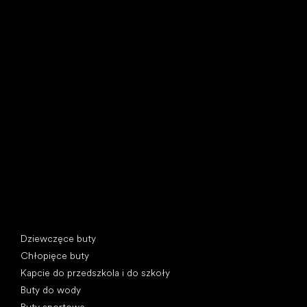
Little Shoes s.r.o.
U Vodárny 1506
397 01 Písek, Czechy
REGON: 07715773, NIP: CZ07715773
Kategorie specjalne
Dziewczęce buty
Chłopięce buty
Kapcie do przedszkola i do szkoły
Buty do wody