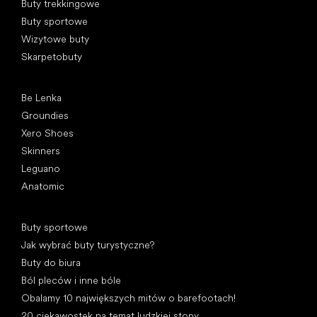
Buty trekkingowe
Buty sportowe
Wizytowe buty
Skarpetobuty
Popularne marki
Be Lenka
Groundies
Xero Shoes
Skinners
Leguano
Anatomic
Artykuły
Buty sportowe
Jak wybrać buty turystyczne?
Buty do biura
Ból pleców i inne bóle
Obalamy 10 największych mitów o barefootach!
20 ciekawostek na temat ludzkiej stopy