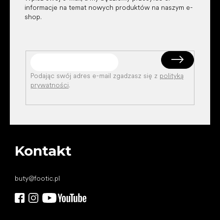
informacje na temat nowych produktów na naszym e-
shop.
Podając swój adres e-mail zgadzasz się z
polityką
prywatności
.
Kontakt
buty
@
footic.pl