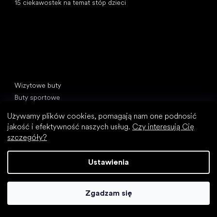
15 ciekawostek na temat stóp dzieci
Kategorie specjalne
Wizytowe buty
Buty sportowe
Czarne buty barefoot
Używamy plików cookies, pomagają nam one podnosić
Białe sneakersy
jakość i efektywność naszych usług.
Czy interesują Cię
szczegóły?
Popularne marki
SHAPEN
Ustawienia
Be Lenka
Camper
Peerko
Zgadzam się
Groundies
Xero Shoes