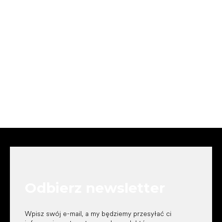
S
t
o
p
k
Odbierz newsletter
a
Wpisz swój e-mail, a my będziemy przesyłać ci