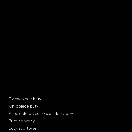
Little Shoes s.r.o.
U Vodárny 1506
397 01 Písek, Czechy
REGON: 07715773, NIP: CZ07715773
Kategorie specjalne
Dziewczęce buty
Chłopięce buty
Kapcie do przedszkola i do szkoły
Buty do wody
Buty sportowe