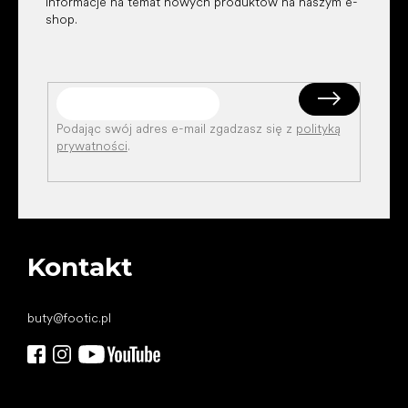
informacje na temat nowych produktów na naszym e-
shop.
Podając swój adres e-mail zgadzasz się z
polityką
prywatności
.
Kontakt
buty
@
footic.pl