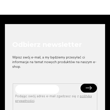
S
t
o
p
k
Odbierz newsletter
a
Wpisz swój e-mail, a my będziemy przesyłać ci
informacje na temat nowych produktów na naszym e-
shop.
Podając swój adres e-mail zgadzasz się z
polityką
prywatności
.