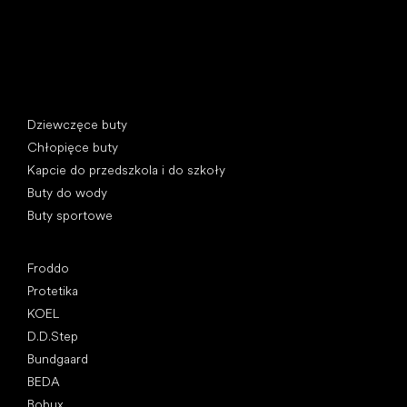
Kategorie specjalne
Dziewczęce buty
Chłopięce buty
Kapcie do przedszkola i do szkoły
Buty do wody
Buty sportowe
Popularne marki
Froddo
Protetika
KOEL
D.D.Step
Bundgaard
BEDA
Bobux