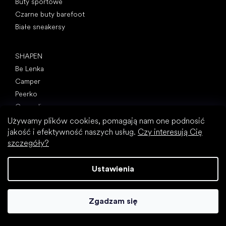
Buty sportowe
Czarne buty barefoot
Białe sneakersy
Popularne marki
SHAPEN
Be Lenka
Camper
Peerko
Groundies
Xero Shoes
Używamy plików cookies, pomagają nam one podnosić
jakość i efektywność naszych usług.
Czy interesują Cię
Froddo
szczegóły?
KOEL
Artykuły
Ustawienia
Paluch koślawy (haluks)
Ostroga piętowa
Płaskostopie
Zgadzam się
Płaskie podeszwy kontra buty na obcasie
Chodzenie boso a chodzenie w butach