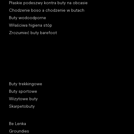
Płaskie podeszwy kontra buty na obcasie
Chodzenie boso a chodzenie w butach
Buty wodoodporne
Właściwa higiena stóp
Zrozumieć buty barefoot
Kategorie specjalne
Buty trekkingowe
Buty sportowe
Wizytowe buty
Skarpetobuty
Popularne marki
Be Lenka
Groundies