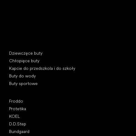
REGON: 07715773, NIP: CZ07715773
Kategorie specjalne
Dziewczęce buty
Chłopięce buty
Kapcie do przedszkola i do szkoły
Buty do wody
Buty sportowe
Popularne marki
Froddo
Protetika
KOEL
D.D.Step
Bundgaard