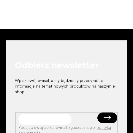
S
t
o
p
k
Odbierz newsletter
a
Wpisz swój e-mail, a my będziemy przesyłać ci
informacje na temat nowych produktów na naszym e-
shop.
Podając swój adres e-mail zgadzasz się z
polityką