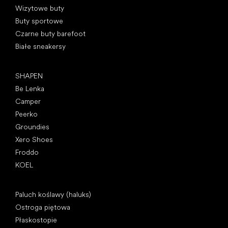
Wizytowe buty
Buty sportowe
Czarne buty barefoot
Białe sneakersy
Popularne marki
SHAPEN
Be Lenka
Camper
Peerko
Groundies
Xero Shoes
Froddo
KOEL
Artykuły
Paluch koślawy (haluks)
Ostroga piętowa
Płaskostopie