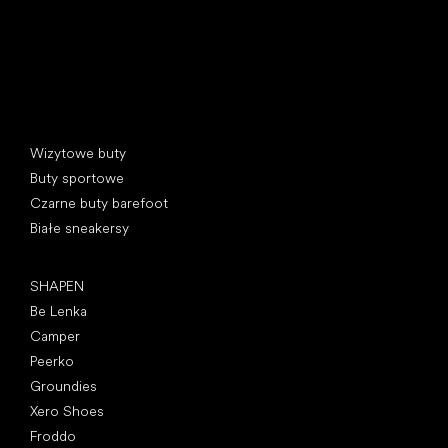
Kategorie specjalne
Wizytowe buty
Buty sportowe
Czarne buty barefoot
Białe sneakersy
Popularne marki
SHAPEN
Be Lenka
Camper
Peerko
Groundies
Xero Shoes
Froddo