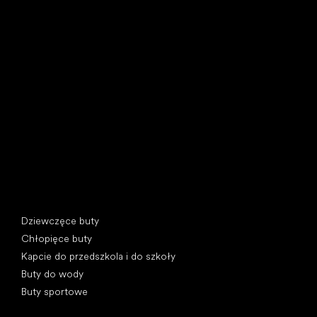
Little Shoes s.r.o.
U Vodárny 1506
397 01 Písek, Czechy
REGON: 07715773, NIP: CZ07715773
Kategorie specjalne
Dziewczęce buty
Chłopięce buty
Kapcie do przedszkola i do szkoły
Buty do wody
Buty sportowe