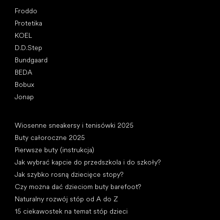
Popularne marki
Froddo
Protetika
KOEL
D.D.Step
Bundgaard
BEDA
Bobux
Jonap
Artykuły
Wiosenne sneakersy i tenisówki 2025
Buty całoroczne 2025
Pierwsze buty (instrukcja)
Jak wybrać kapcie do przedszkola i do szkoły?
Jak szybko rosną dziecięce stopy?
Czy można dać dzieciom buty barefoot?
Naturalny rozwój stóp od A do Z
15 ciekawostek na temat stóp dzieci