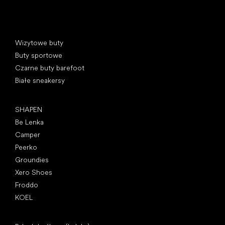
Kategorie specjalne
Wizytowe buty
Buty sportowe
Czarne buty barefoot
Białe sneakersy
Popularne marki
SHAPEN
Be Lenka
Camper
Peerko
Groundies
Xero Shoes
Froddo
KOEL
Artykuły