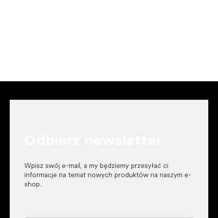
S
t
o
p
k
Odbierz newsletter
a
Wpisz swój e-mail, a my będziemy przesyłać ci
informacje na temat nowych produktów na naszym e-
shop.