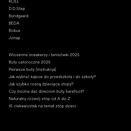
KOEL
D.D.Step
Bundgaard
BEDA
Bobux
Jonap
Artykuły
Wiosenne sneakersy i tenisówki 2025
Buty całoroczne 2025
Pierwsze buty (instrukcja)
Jak wybrać kapcie do przedszkola i do szkoły?
Jak szybko rosną dziecięce stopy?
Czy można dać dzieciom buty barefoot?
Naturalny rozwój stóp od A do Z
15 ciekawostek na temat stóp dzieci