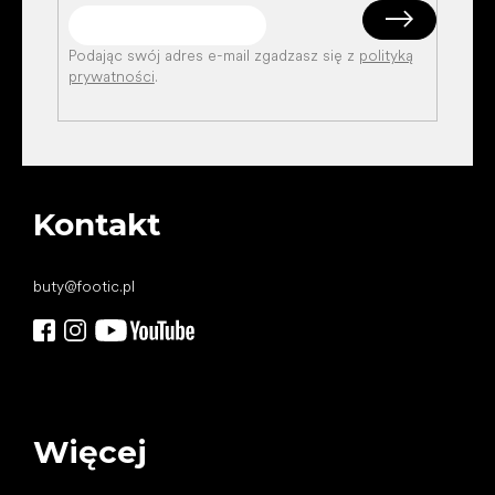
Podając swój adres e-mail zgadzasz się z
polityką
prywatności
.
Kontakt
buty
@
footic.pl
Więcej