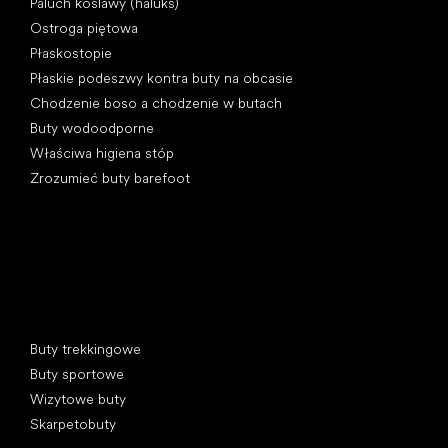
Paluch koślawy (haluks)
Ostroga piętowa
Płaskostopie
Płaskie podeszwy kontra buty na obcasie
Chodzenie boso a chodzenie w butach
Buty wodoodporne
Właściwa higiena stóp
Zrozumieć buty barefoot
Kategorie specjalne
Buty trekkingowe
Buty sportowe
Wizytowe buty
Skarpetobuty