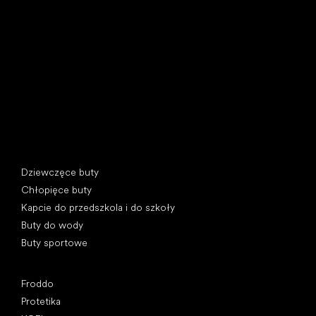
U Vodárny 1506
397 01 Písek, Czechy
REGON: 07715773, NIP: CZ07715773
Kategorie specjalne
Dziewczęce buty
Chłopięce buty
Kapcie do przedszkola i do szkoły
Buty do wody
Buty sportowe
Popularne marki
Froddo
Protetika