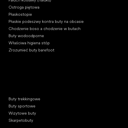
Paluch koślawy (haluks)
Ostroga piętowa
Płaskostopie
Płaskie podeszwy kontra buty na obcasie
Chodzenie boso a chodzenie w butach
Buty wodoodporne
Właściwa higiena stóp
Zrozumieć buty barefoot
Kategorie specjalne
Buty trekkingowe
Buty sportowe
Wizytowe buty
Skarpetobuty