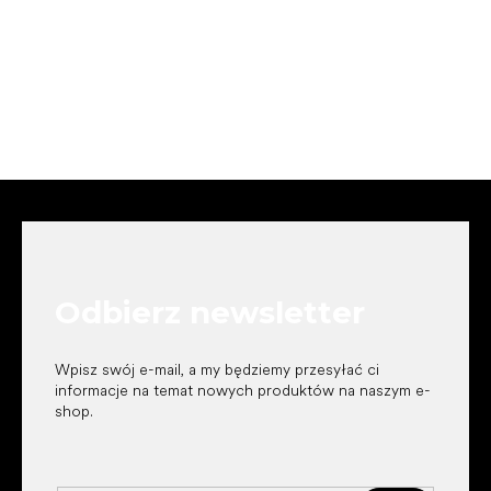
S
t
o
p
k
Odbierz newsletter
a
Wpisz swój e-mail, a my będziemy przesyłać ci
informacje na temat nowych produktów na naszym e-
shop.