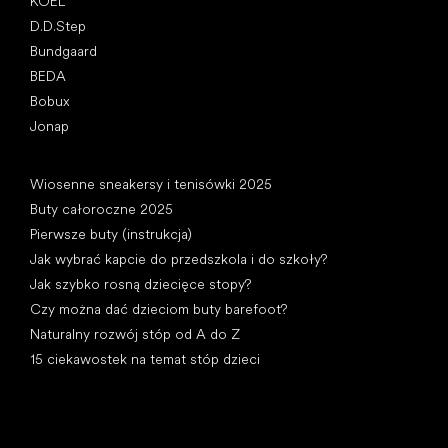
KOEL
D.D.Step
Bundgaard
BEDA
Bobux
Jonap
Artykuły
Wiosenne sneakersy i tenisówki 2025
Buty całoroczne 2025
Pierwsze buty (instrukcja)
Jak wybrać kapcie do przedszkola i do szkoły?
Jak szybko rosną dziecięce stopy?
Czy można dać dzieciom buty barefoot?
Naturalny rozwój stóp od A do Z
15 ciekawostek na temat stóp dzieci