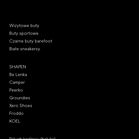
Kategorie specjalne
Wizytowe buty
Buty sportowe
Czarne buty barefoot
Białe sneakersy
Popularne marki
SHAPEN
Be Lenka
Camper
Peerko
Groundies
Xero Shoes
Froddo
KOEL
Artykuły