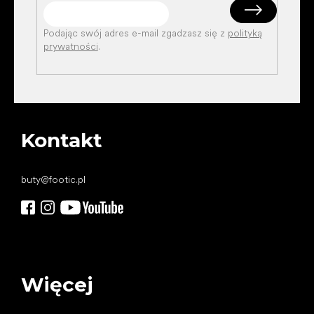
Podając swój adres e-mail zgadzasz się z
polityką
prywatności
.
Kontakt
buty
@
footic.pl
Więcej