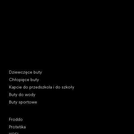
U Vodárny 1506
397 01 Písek, Czechy
REGON: 07715773, NIP: CZ07715773
Kategorie specjalne
Dziewczęce buty
Chłopięce buty
Kapcie do przedszkola i do szkoły
Buty do wody
Buty sportowe
Popularne marki
Froddo
Protetika