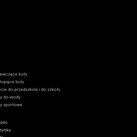
y do biegania
egorie specjalne
iewczęce buty
łopięce buty
cie do przedszkola i do szkoły
ty do wody
ty sportowe
ularne marki
oddo
tetika