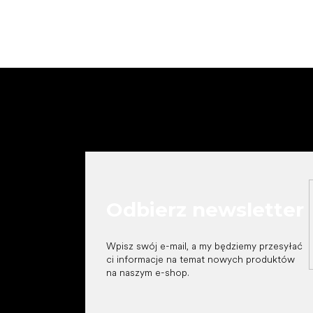
S
t
o
p
k
a
Odbierz newsletter
Wpisz swój e-mail, a my będziemy przesyłać
ci informacje na temat nowych produktów
na naszym e-shop.