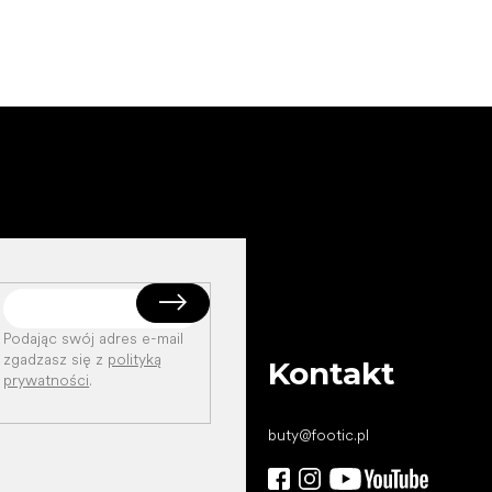
Podając swój adres e-mail
zgadzasz się z
polityką
Kontakt
prywatności
.
buty
@
footic.pl