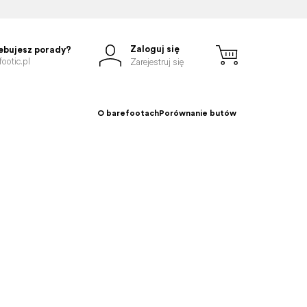
Zaloguj się
ebujesz porady?
ootic.pl
Zarejestruj się
O barefootach
Porównanie butów