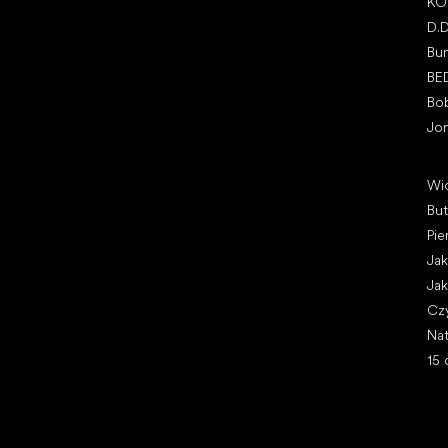
KO
D.
Bu
BE
Bo
Jo
Art
Wi
Bu
Pie
Jak
Jak
Cz
Nat
15 