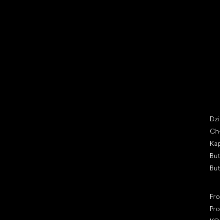
Buty na wyprzedaży
But
Little Shoes s.r.o.
Kat
U Vodárny 1506
Dz
397 01 Písek, Czechy
Ch
REGON: 07715773, NIP: CZ07715773
Kap
Bu
Bu
Pop
Fr
Pro