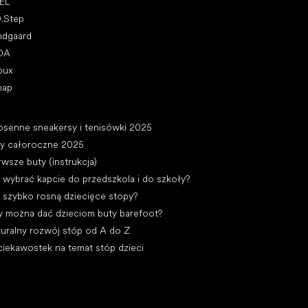
EL
D.Step
ndgaard
DA
bux
nap
ykuły
osenne sneakersy i tenisówki 2025
ty całoroczne 2025
rwsze buty (instrukcja)
 wybrać kapcie do przedszkola i do szkoły?
 szybko rosną dziecięce stopy?
y można dać dzieciom buty barefoot?
uralny rozwój stóp od A do Z
ciekawostek na temat stóp dzieci