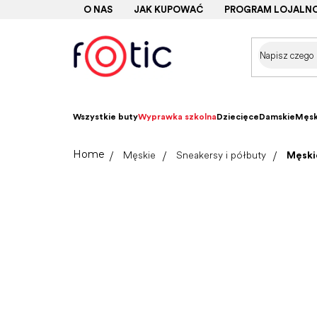
Przejść
O NAS
JAK KUPOWAĆ
PROGRAM LOJALN
do
treści
Wszystkie buty
Wyprawka szkolna
Dziecięce
Damskie
Męsk
Home
Męskie
Sneakersy i półbuty
Męski