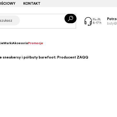
OŚCIOWY
KONTAKT
Potrz
buty@f
ie
Marki
Akcesoria
Promocje
e sneakersy i półbuty barefoot: Producent ZAQQ