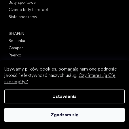
Buty sportowe
Czarne buty barefoot
Białe sneakersy
Popularne marki
SHAPEN
Be Lenka
Camper
Peerko
Groundies
Używamy plików cookies, pomagają nam one podnosić
Xero Shoes
jakość i efektywność naszych usług.
Czy interesują Cię
Froddo
szczegóły?
KOEL
Artykuły
Ustawienia
Paluch koślawy (haluks)
Ostroga piętowa
Zgadzam się
Płaskostopie
Płaskie podeszwy kontra buty na obcasie