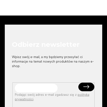
S
t
o
p
k
Odbierz newsletter
a
Wpisz swój e-mail, a my będziemy przesyłać ci
informacje na temat nowych produktów na naszym e-
shop.
Podając swój adres e-mail zgadzasz się z
polityką
prywatności
.