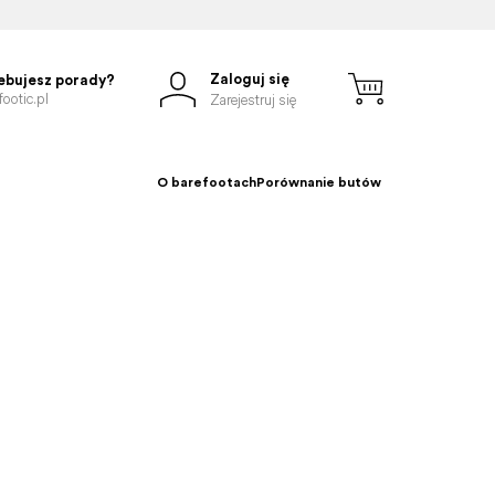
Zaloguj się
ebujesz porady?
ootic.pl
Zarejestruj się
O barefootach
Porównanie butów