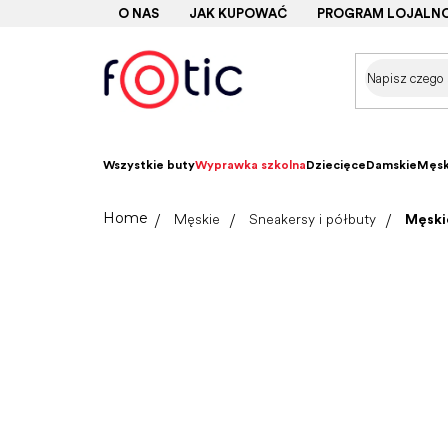
Przejść
O NAS
JAK KUPOWAĆ
PROGRAM LOJALN
do
treści
Wszystkie buty
Wyprawka szkolna
Dziecięce
Damskie
Męsk
Home
Męskie
Sneakersy i półbuty
Męskie