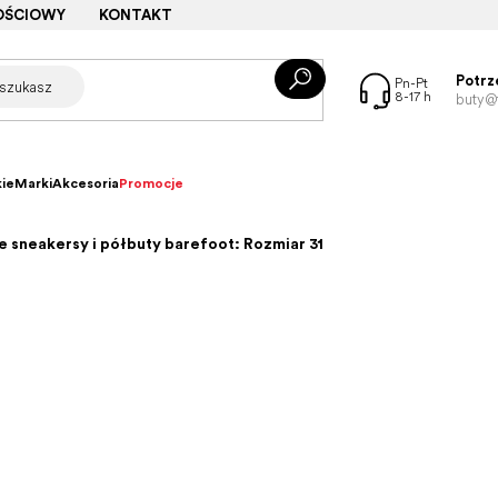
OŚCIOWY
KONTAKT
Potrz
buty@f
ie
Marki
Akcesoria
Promocje
 sneakersy i półbuty barefoot: Rozmiar 31