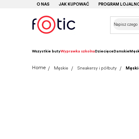
Przejść
O NAS
JAK KUPOWAĆ
PROGRAM LOJALN
do
treści
Wszystkie buty
Wyprawka szkolna
Dziecięce
Damskie
Męsk
Home
Męskie
Sneakersy i półbuty
Męski