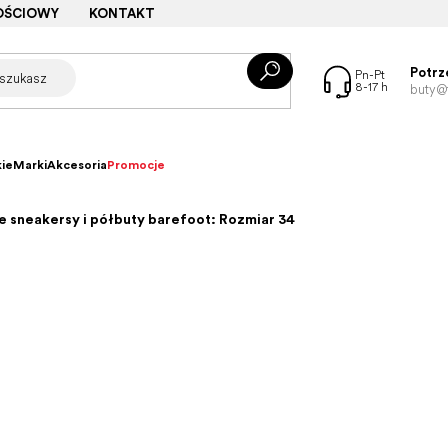
OŚCIOWY
KONTAKT
Potrz
buty@f
ie
Marki
Akcesoria
Promocje
e sneakersy i półbuty barefoot: Rozmiar 34