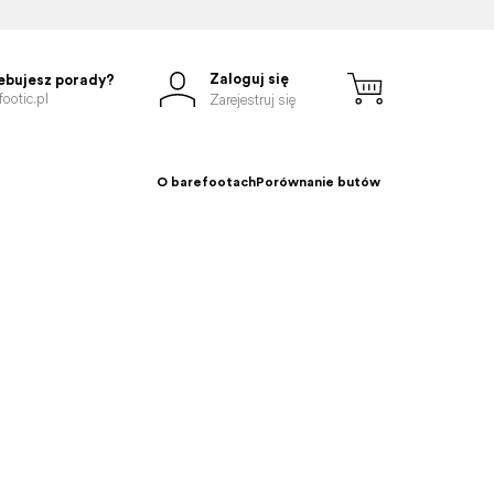
Zaloguj się
ebujesz porady?
ootic.pl
Zarejestruj się
O barefootach
Porównanie butów