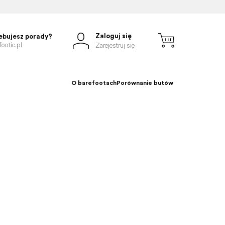
Zaloguj się
ebujesz porady?
ootic.pl
Zarejestruj się
O barefootach
Porównanie butów