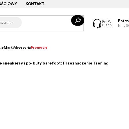
OŚCIOWY
KONTAKT
Potrz
buty@f
ie
Marki
Akcesoria
Promocje
e sneakersy i półbuty barefoot: Przeznaczenie Trening