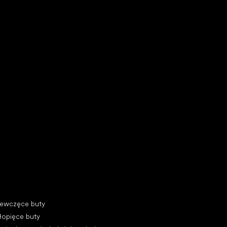
y do biegania
egorie specjalne
iewczęce buty
łopięce buty