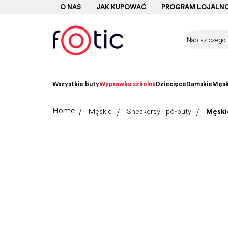
Przejść
O NAS
JAK KUPOWAĆ
PROGRAM LOJALN
do
treści
Wszystkie buty
Wyprawka szkolna
Dziecięce
Damskie
Męsk
Home
Męskie
Sneakersy i półbuty
Męski