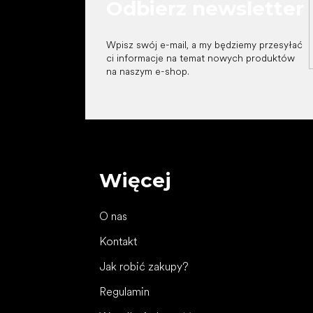
Odbierz newsletter
Wpisz swój e-mail, a my będziemy przesyłać
ci informacje na temat nowych produktów
na naszym e-shop.
Więcej
O nas
Kontakt
Jak robić zakupy?
Regulamin