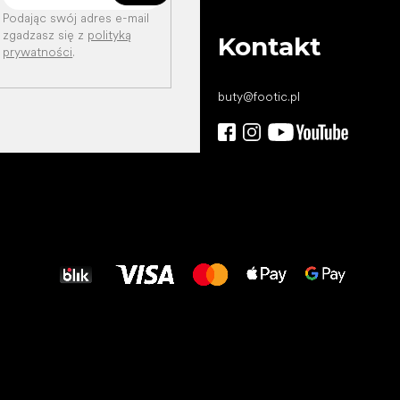
Podając swój adres e-mail
zgadzasz się z
polityką
Kontakt
prywatności
.
buty
@
footic.pl
Wszystkiego
najlepszego
dla Twoich stóp