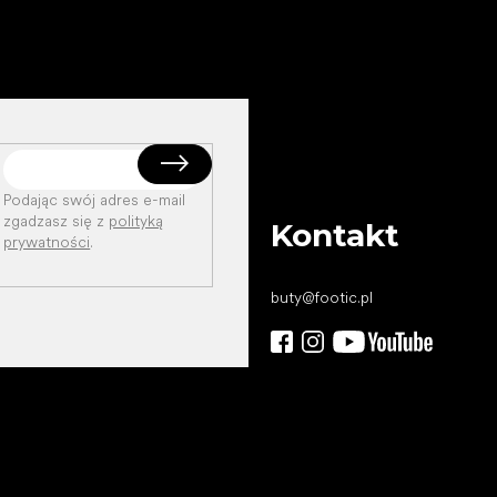
Podając swój adres e-mail
zgadzasz się z
polityką
Kontakt
prywatności
.
buty
@
footic.pl
Wszystkiego
najlepszego
dla Twoich stóp