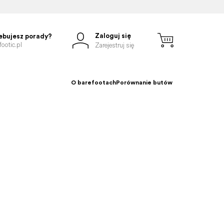
Zaloguj się
ebujesz porady?
ootic.pl
Zarejestruj się
O barefootach
Porównanie butów