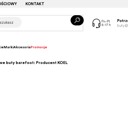
OŚCIOWY
KONTAKT
Potrz
buty@f
ie
Marki
Akcesoria
Promocje
we buty barefoot: Producent KOEL