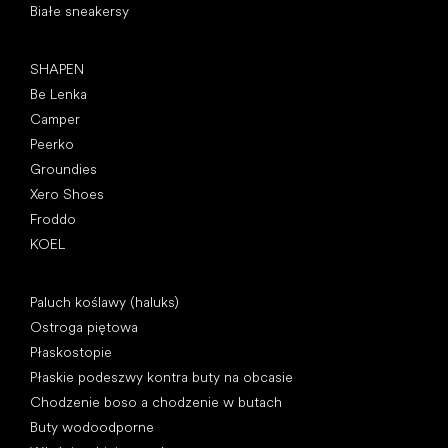
Białe sneakersy
Popularne marki
SHAPEN
Be Lenka
Camper
Peerko
Groundies
Xero Shoes
Froddo
KOEL
Artykuły
Paluch koślawy (haluks)
Ostroga piętowa
Płaskostopie
Płaskie podeszwy kontra buty na obcasie
Chodzenie boso a chodzenie w butach
Buty wodoodporne