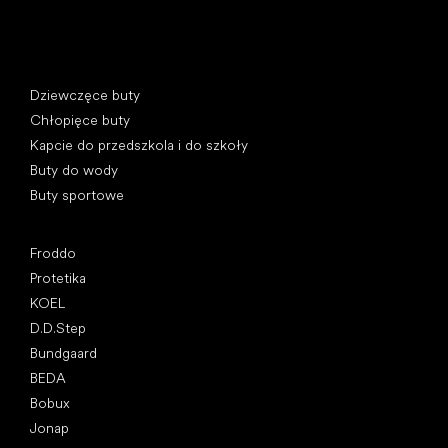
Kategorie specjalne
Dziewczęce buty
Chłopięce buty
Kapcie do przedszkola i do szkoły
Buty do wody
Buty sportowe
Popularne marki
Froddo
Protetika
KOEL
D.D.Step
Bundgaard
BEDA
Bobux
Jonap