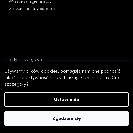
Właściwa higiena stóp
Zrozumieć buty barefoot
Kategorie specjalne
Buty trekkingowe
Buty sportowe
Używamy plików cookies, pomagają nam one podnosić
Wizytowe buty
jakość i efektywność naszych usług.
Czy interesują Cię
Skarpetobuty
szczegóły?
Popularne marki
Be Lenka
Ustawienia
Groundies
Xero Shoes
Zgadzam się
Skinners
Leguano