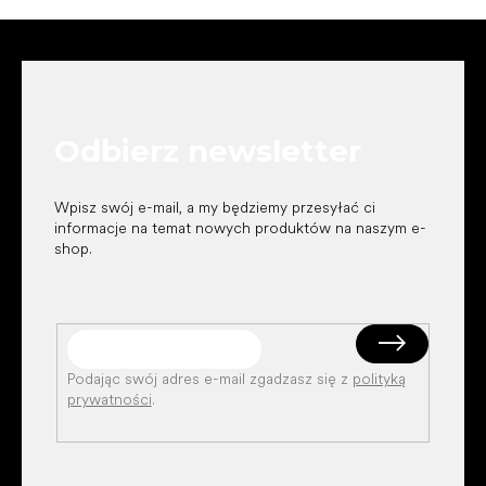
S
t
o
p
k
Odbierz newsletter
a
Wpisz swój e-mail, a my będziemy przesyłać ci
informacje na temat nowych produktów na naszym e-
shop.
Podając swój adres e-mail zgadzasz się z
polityką
prywatności
.