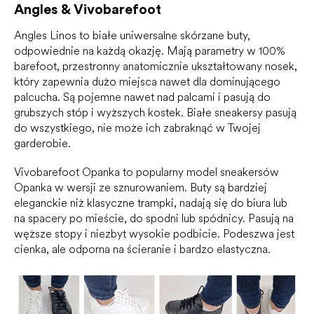
Angles & Vivobarefoot
Angles Linos to białe uniwersalne skórzane buty,
odpowiednie na każdą okazję. Mają parametry w 100%
barefoot, przestronny anatomicznie ukształtowany nosek,
który zapewnia dużo miejsca nawet dla dominującego
palcucha. Są pojemne nawet nad palcami i pasują do
grubszych stóp i wyższych kostek. Białe sneakersy pasują
do wszystkiego, nie może ich zabraknąć w Twojej
garderobie.
Vivobarefoot Opanka to popularny model sneakersów
Opanka w wersji ze sznurowaniem. Buty są bardziej
eleganckie niż klasyczne trampki, nadają się do biura lub
na spacery po mieście, do spodni lub spódnicy. Pasują na
węższe stopy i niezbyt wysokie podbicie. Podeszwa jest
cienka, ale odporna na ścieranie i bardzo elastyczna.