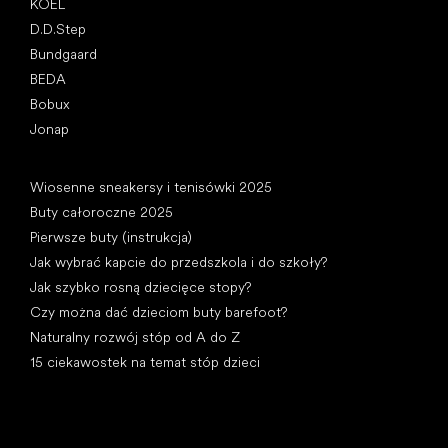
KOEL
D.D.Step
Bundgaard
BEDA
Bobux
Jonap
Artykuły
Wiosenne sneakersy i tenisówki 2025
Buty całoroczne 2025
Pierwsze buty (instrukcja)
Jak wybrać kapcie do przedszkola i do szkoły?
Jak szybko rosną dziecięce stopy?
Czy można dać dzieciom buty barefoot?
Naturalny rozwój stóp od A do Z
15 ciekawostek na temat stóp dzieci