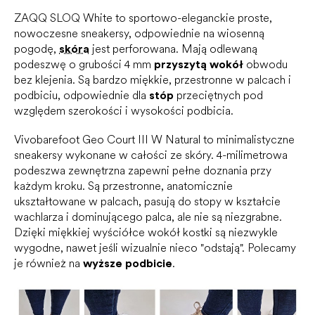
ZAQQ SLOQ White to sportowo-eleganckie proste,
nowoczesne sneakersy, odpowiednie na wiosenną
pogodę,
skóra
jest perforowana. Mają odlewaną
podeszwę o grubości 4 mm
przyszytą wokół
obwodu
bez klejenia. Są bardzo miękkie, przestronne w palcach i
podbiciu, odpowiednie dla
stóp
przeciętnych pod
względem szerokości i wysokości podbicia.
Vivobarefoot Geo Court III W Natural to minimalistyczne
sneakersy wykonane w całości ze skóry. 4-milimetrowa
podeszwa zewnętrzna zapewni pełne doznania przy
każdym kroku. Są przestronne, anatomicznie
ukształtowane w palcach, pasują do stopy w kształcie
wachlarza i dominującego palca, ale nie są niezgrabne.
Dzięki miękkiej wyściółce wokół kostki są niezwykle
wygodne, nawet jeśli wizualnie nieco "odstają". Polecamy
je również na
wyższe podbicie
.