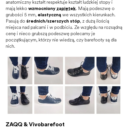
anatomiczny kształt respektuje kształt ludzkiej stopy i
mają lekko
wzmocniony
zapiętek
. Mają podeszwę o
grubości 5 mm,
elastyczną
we wszystkich kierunkach.
Pasują do
średnich/szerszych stóp
, z dużą ilością
miejsca nad palcami i w podbiciu. Ze względu na rozsądną
cenę i nieco grubszą podeszwę polecamy je
początkującym, którzy nie wiedzą, czy barefooty są dla
nich.
ZAQQ & Vivobarefoot