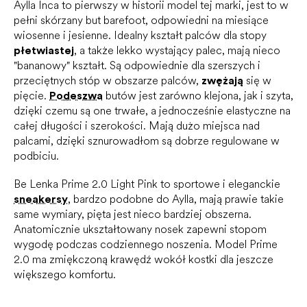
Aylla Inca to pierwszy w historii model tej marki, jest to w
pełni skórzany but barefoot, odpowiedni na miesiące
wiosenne i jesienne. Idealny kształt palców dla stopy
płetwiastej
, a także lekko wystający palec, mają nieco
"bananowy" kształt. Są odpowiednie dla szerszych i
przeciętnych stóp w obszarze palców,
zwężają
się w
pięcie.
Podeszwa
butów jest zarówno klejona, jak i szyta,
dzięki czemu są one trwałe, a jednocześnie elastyczne na
całej długości i szerokości. Mają dużo miejsca nad
palcami, dzięki sznurowadłom są dobrze regulowane w
podbiciu.
Be Lenka Prime 2.0 Light Pink to sportowe i eleganckie
sneakersy
, bardzo podobne do Aylla, mają prawie takie
same wymiary, pięta jest nieco bardziej obszerna.
Anatomicznie ukształtowany nosek zapewni stopom
wygodę podczas codziennego noszenia. Model Prime
2.0 ma zmiękczoną krawędź wokół kostki dla jeszcze
większego komfortu.