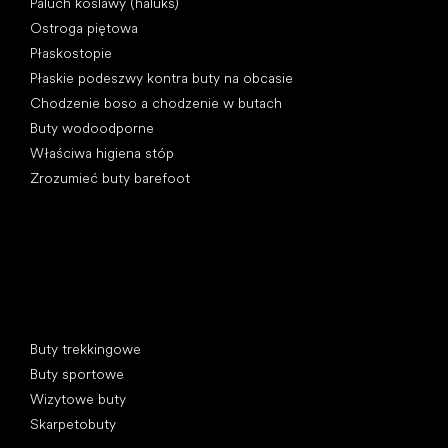
Paluch koślawy (haluks)
Ostroga piętowa
Płaskostopie
Płaskie podeszwy kontra buty na obcasie
Chodzenie boso a chodzenie w butach
Buty wodoodporne
Właściwa higiena stóp
Zrozumieć buty barefoot
Kategorie specjalne
Buty trekkingowe
Buty sportowe
Wizytowe buty
Skarpetobuty