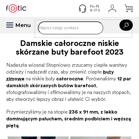
Przejść
do
treści
Damskie całoroczne niskie
skórzane buty barefoot 2023
Nadeszła wiosna! Stopniowo zrzucamy ciepłe warstwy
odzieży i nadszedł czas, aby zmienić ciepłe
buty
zimowe
na niskie buty
całoroczne
. Porównaliśmy
12 par
damskich skórzanych butów barefoot
,
sfotografowaliśmy i sfilmowaliśmy je na naszych stopach,
aby stworzyć lepszy obraz i ułatwić Ci wybór.
Przymierzyliśmy je na stopie
236 x 91 mm, z lekko
dominującym paluchem, średnim podbiciem i węższą
piętą
.