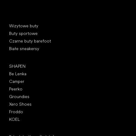
Kategorie specjalne
Wizytowe buty
Buty sportowe
Czarne buty barefoot
Białe sneakersy
Popularne marki
SHAPEN
Be Lenka
Camper
Peerko
Groundies
Xero Shoes
Froddo
KOEL
Artykuły