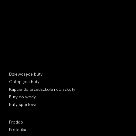
U Vodárny 1506
397 01 Písek, Czechy
REGON: 07715773, NIP: CZ07715773
Kategorie specjalne
Dziewczęce buty
Chłopięce buty
Kapcie do przedszkola i do szkoły
Buty do wody
Buty sportowe
Popularne marki
Froddo
Protetika