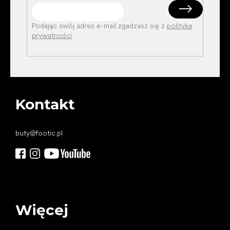
Podając swój adres e-mail zgadzasz się z
polityką
prywatności
.
Kontakt
buty
@
footic.pl
Więcej