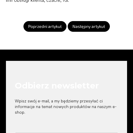
linii obsługi klienta, czacie, IG.
Poprzedni artykuł
Następny artykuł
S
t
o
p
k
Odbierz newsletter
a
Wpisz swój e-mail, a my będziemy przesyłać ci
informacje na temat nowych produktów na naszym e-
shop.