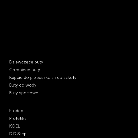
397 01 Písek, Czechy
REGON: 07715773, NIP: CZ07715773
Kategorie specjalne
Dziewczęce buty
Chłopięce buty
Kapcie do przedszkola i do szkoły
Buty do wody
Buty sportowe
Popularne marki
Froddo
Protetika
KOEL
D.D.Step