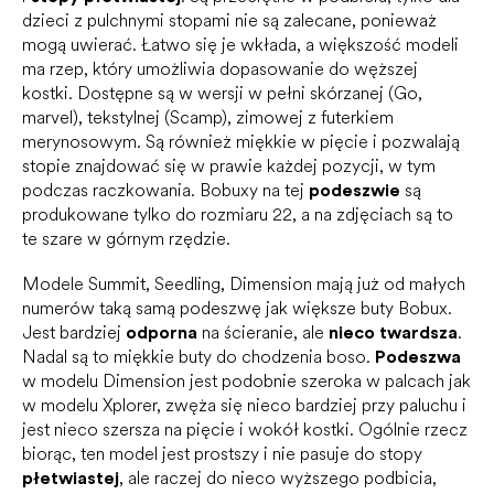
dzieci z pulchnymi stopami nie są zalecane, ponieważ
mogą uwierać. Łatwo się je wkłada, a większość modeli
ma rzep, który umożliwia dopasowanie do węższej
kostki. Dostępne są w wersji w pełni skórzanej (Go,
marvel), tekstylnej (Scamp), zimowej z futerkiem
merynosowym. Są również miękkie w pięcie i pozwalają
stopie znajdować się w prawie każdej pozycji, w tym
podczas raczkowania. Bobuxy na tej
podeszwie
są
produkowane tylko do rozmiaru 22, a na zdjęciach są to
te szare w górnym rzędzie.
Modele Summit, Seedling, Dimension mają już od małych
numerów taką samą podeszwę jak większe buty Bobux.
Jest bardziej
odporna
na ścieranie, ale
nieco twardsza
.
Nadal są to miękkie buty do chodzenia boso.
Podeszwa
w modelu Dimension jest podobnie szeroka w palcach jak
w modelu Xplorer, zwęża się nieco bardziej przy paluchu i
jest nieco szersza na pięcie i wokół kostki. Ogólnie rzecz
biorąc, ten model jest prostszy i nie pasuje do stopy
płetwiastej
, ale raczej do nieco wyższego podbicia,