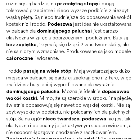
rozmiary są bardziej na
przeciętną stopę
i mogą
tolerować przeciętne i nieco wyższe podbicie z niezbyt
wąską piętą. Są nieco trudniejsze do dopasowania wokół
kostek niż Froddo.
Podeszwa
jest idealnie ukształtowana
w palcach dla
dominującego palucha
i jest bardzo
elastyczna w zgięciu poprzecznym i podłużnym. Buty są
bez zapiętka
, trzymają się dzięki 2 warstwom skóry, ale
nie są niczym wzmacniane. Produkowane są jako modele
całoroczne
i wiosenne.
Froddo
pasują na wiele stóp
. Mają wystarczająco dużo
miejsca w palcach, są bardziej zaokrąglone niż Fare, więc
znajdziesz buty lepiej wyprofilowane dla wyraźnie
dominującego palucha
. Można je idealnie
dopasować
wokół kostki
. Mimo, że są szerokie w środku i na pięcie,
świetnie dopasowują się nawet do wąskiej kostki. Nie są
zbyt wysokie w podbiciu, nie polecamy ich dla pulchnych
stóp. Są na ogół
nieco twardsze, podeszwa
nie jest tak
elastyczna i polecamy je już aktywnym spacerowiczom, a
nie osobom łączącym chodzenie z raczkowaniem.