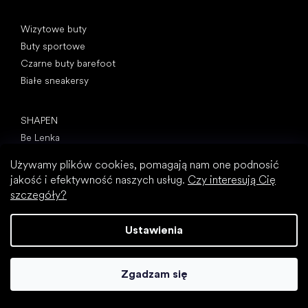
Kategorie specjalne
Wizytowe buty
Buty sportowe
Czarne buty barefoot
Białe sneakersy
Popularne marki
SHAPEN
Be Lenka
Camper
Używamy plików cookies, pomagają nam one podnosić
Peerko
jakość i efektywność naszych usług.
Czy interesują Cię
Groundies
szczegóły?
Xero Shoes
Froddo
Ustawienia
KOEL
Artykuły
Zgadzam się
Paluch koślawy (haluks)
Ostroga piętowa