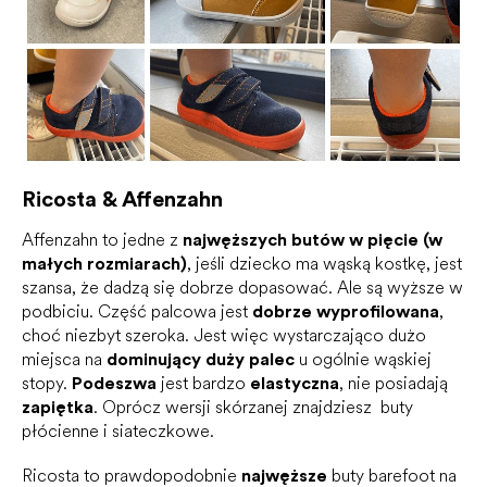
Ricosta & Affenzahn
Affenzahn to jedne z
najwęższych butów w pięcie (w
małych rozmiarach)
, jeśli dziecko ma wąską kostkę, jest
szansa, że ​​dadzą się dobrze dopasować. Ale są wyższe w
podbiciu. Część palcowa jest
dobrze wyprofilowana
,
choć niezbyt szeroka. Jest więc wystarczająco dużo
miejsca na
dominujący duży palec
u ogólnie wąskiej
stopy.
Podeszwa
jest bardzo
elastyczna
, nie posiadają
zapiętka
. Oprócz wersji skórzanej znajdziesz buty
płócienne i siateczkowe.
Ricosta to prawdopodobnie
najwęższe
buty barefoot na