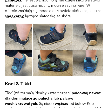
Zapiętek
nie jest wzmocniony, ale dzięki kilku warstwom
materiału jest dość mocny, mocniejszy niż Fare. W
ofercie znajdują się modele całkowicie skórzane, a także
sneakersy
łączące siateczkę ze skórą.
Koel & Tikki
Tikki (żółte) mają idealny kształt części
palcowej nawet
dla dominującego palucha lub palców
wachlarzowatych
. Są nieco
węższe
od butow Koel