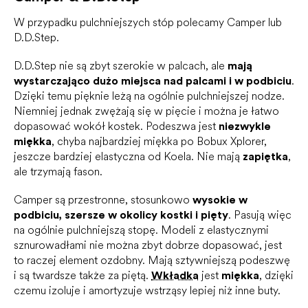
W przypadku pulchniejszych stóp polecamy Camper lub
D.D.Step.
D.D.Step nie są zbyt szerokie w palcach, ale
mają
wystarczająco dużo miejsca nad palcami i w podbiciu
.
Dzięki temu pięknie leżą na ogólnie pulchniejszej nodze.
Niemniej jednak zwężają się w pięcie i można je łatwo
dopasować wokół kostek. Podeszwa jest
niezwykle
miękka
, chyba najbardziej miękka po Bobux Xplorer,
jeszcze bardziej elastyczna od Koela. Nie mają
zapiętka
,
ale trzymają fason.
Camper są przestronne, stosunkowo
wysokie w
podbiciu, szersze w okolicy kostki i pięty
. Pasują więc
na ogólnie pulchniejszą stopę. Modeli z elastycznymi
sznurowadłami nie można zbyt dobrze dopasować, jest
to raczej element ozdobny. Mają sztywniejszą podeszwę
i są twardsze także za piętą.
Wkładka
jest
miękka
, dzięki
czemu izoluje i amortyzuje wstrząsy lepiej niż inne buty.