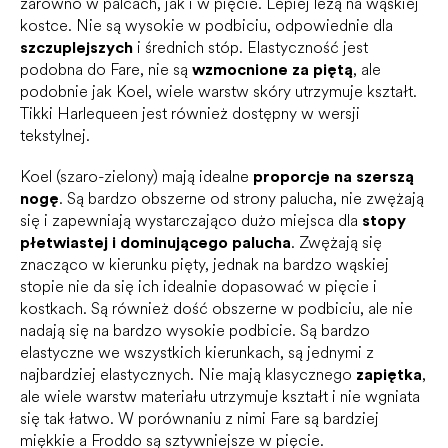
zarówno w palcach, jak i w pięcie. Lepiej leżą na wąskiej
kostce. Nie są wysokie w podbiciu, odpowiednie dla
szczuplejszych
i średnich stóp. Elastyczność jest
podobna do Fare, nie są
wzmocnione za piętą
, ale
podobnie jak Koel, wiele warstw skóry utrzymuje kształt.
Tikki Harlequeen jest również dostępny w wersji
tekstylnej.
Koel (szaro-zielony) mają idealne
proporcje na szerszą
nogę
. Są bardzo obszerne od strony palucha, nie zwężają
się i zapewniają wystarczająco dużo miejsca dla
stopy
płetwiastej i dominującego palucha
. Zwężają się
znacząco w kierunku pięty, jednak na bardzo wąskiej
stopie nie da się ich idealnie dopasować w pięcie i
kostkach. Są również dość obszerne w podbiciu, ale nie
nadają się na bardzo wysokie podbicie. Są bardzo
elastyczne we wszystkich kierunkach, są jednymi z
najbardziej elastycznych. Nie mają klasycznego
zapiętka
,
ale wiele warstw materiału utrzymuje kształt i nie wgniata
się tak łatwo. W porównaniu z nimi Fare są bardziej
miękkie a Froddo są sztywniejsze w pięcie.