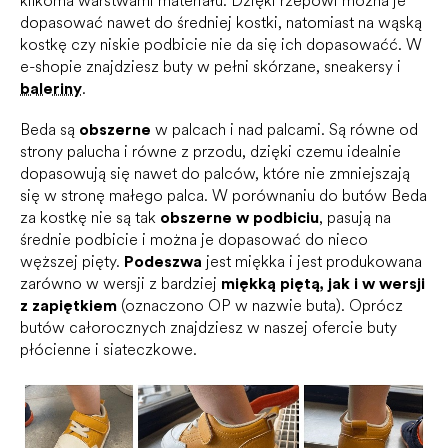
kilkoma warstwami materiału. Dzięki rzepowi można je
dopasować nawet do średniej kostki, natomiast na wąską
kostkę czy niskie podbicie nie da się ich dopasowaćć. W
e-shopie znajdziesz buty w pełni skórzane, sneakersy i
baleriny
.
Beda są
obszerne
w palcach i nad palcami. Są równe od
strony palucha i równe z przodu, dzięki czemu idealnie
dopasowują się nawet do palców, które nie zmniejszają
się w stronę małego palca. W porównaniu do butów Beda
za kostkę nie są tak
obszerne w podbiciu
, pasują na
średnie podbicie i można je dopasować do nieco
węższej pięty.
Podeszwa
jest miękka i jest produkowana
zarówno w wersji z bardziej
miękką piętą, jak i w wersji
z zapiętkiem
(oznaczono OP w nazwie buta). Oprócz
butów całorocznych znajdziesz w naszej ofercie buty
płócienne i siateczkowe.