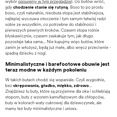
wybór
opisujemy w tym przeglądzie
). Do butów wróć,
gdy
chodzenie stanie się rutyną
. Boso to po prostu
boso, czyli naturalnie, nieobuta stopa jest stabilniejsza,
najlepiej wyczuwa otoczenie i tym samym łatwiej radzi
sobie ze wszystkim, co potrzebne do stabilności i
pierwszych pewnych kroków. Czasem stopa rośnie
błyskawicznie, czasem zaskakuje tym, jak długo
pozostaje taka sama... Nie kupujmy więc butów, które
zanim je włożysz, będą już małe, albo wręcz przeciwnie -
spadną dziecku z nogi.
Minimalistyczne i barefootowe obuwie jest
teraz modne w każdym pokoleniu
W takich butach chodzi się wspaniale. Czyli wygodnie,
bez
skrępowania, gładko, miękko, zdrowo
...
Znajdziesz tu buty, które są przyjemne dla oka i schlebiają
stopom, buty z wzorem kamuflażowym dla chłopców,
buty w kolorach waty cukrowej dla dziewczynek, ale
mamy też buty minimalistyczne i unisex.