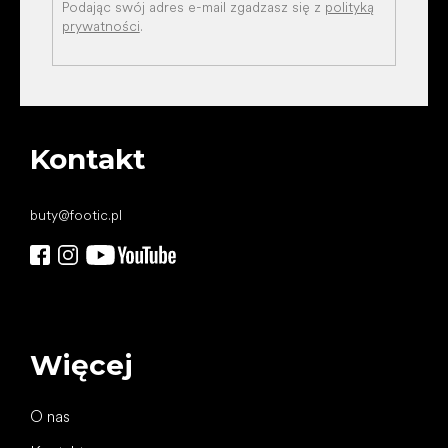
Podając swój adres e-mail zgadzasz się z
polityką
prywatności
.
Kontakt
buty
@
footic.pl
Więcej
O nas