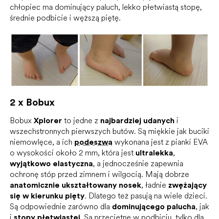
chłopiec ma dominujący paluch, lekko płetwiastą stopę,
średnie podbicie i węższą piętę.
2 x Bobux
Bobux
Xplorer
to jedne z
najbardziej udanych
i
wszechstronnych pierwszych butów. Są miękkie jak buciki
niemowlęce, a ich
podeszwa
wykonana jest z pianki EVA
o wysokości około 2 mm, która jest
ultralekka
,
wyjątkowo elastyczna
, a jednocześnie zapewnia
ochronę stóp przed zimnem i wilgocią. Mają dobrze
anatomicznie ukształtowany nosek
, ładnie
zwężający
się w kierunku pięty
. Dlatego też pasują na wiele dzieci.
Są odpowiednie zarówno dla
dominującego palucha
, jak
i
stopy płetwiastej
. Są przeciętne w podbiciu, tylko dla