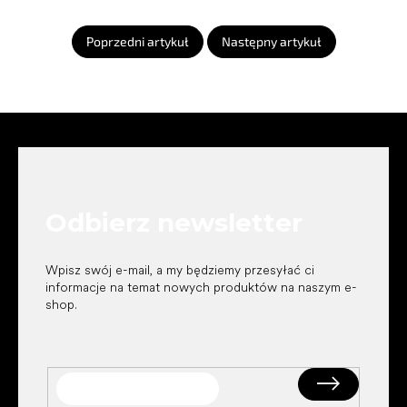
Poprzedni artykuł
Następny artykuł
S
t
o
p
k
Odbierz newsletter
a
Wpisz swój e-mail, a my będziemy przesyłać ci
informacje na temat nowych produktów na naszym e-
shop.