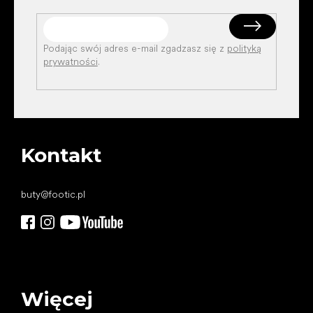
Podając swój adres e-mail zgadzasz się z
polityką
prywatności
.
Kontakt
buty
@
footic.pl
Więcej