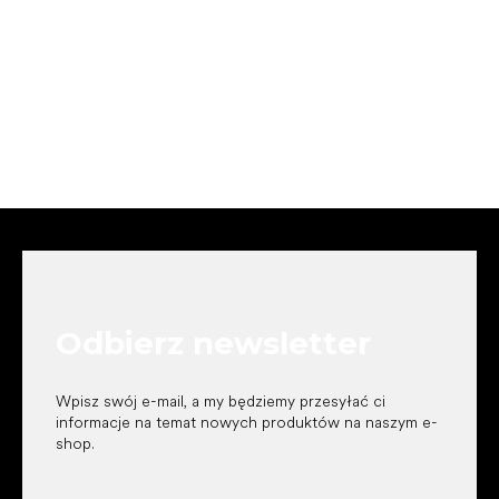
S
t
o
p
k
Odbierz newsletter
a
Wpisz swój e-mail, a my będziemy przesyłać ci
informacje na temat nowych produktów na naszym e-
shop.