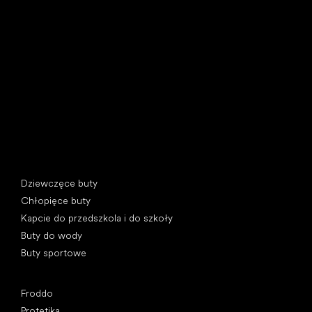
Little Shoes s.r.o.
U Vodárny 1506
397 01 Písek, Czechy
REGON: 07715773, NIP: CZ07715773
Kategorie specjalne
Dziewczęce buty
Chłopięce buty
Kapcie do przedszkola i do szkoły
Buty do wody
Buty sportowe
Popularne marki
Froddo
Protetika