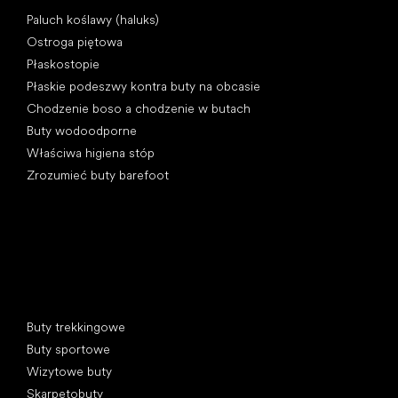
Artykuły
Paluch koślawy (haluks)
Ostroga piętowa
Płaskostopie
Płaskie podeszwy kontra buty na obcasie
Chodzenie boso a chodzenie w butach
Buty wodoodporne
Właściwa higiena stóp
Zrozumieć buty barefoot
Kategorie specjalne
Buty trekkingowe
Buty sportowe
Wizytowe buty
Skarpetobuty