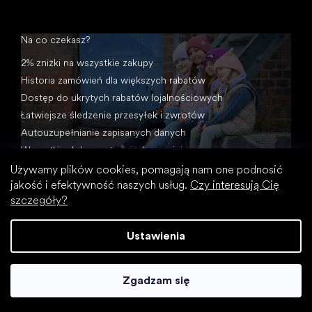
Na co czekasz?
2% zniżki na wszystkie zakupy
Historia zamówień dla większych rabatów
Dostęp do ukrytych rabatów lojalnościowych
Łatwiejsze śledzenie przesyłek i zwrotów
Autouzupełnianie zapisanych danych
Wszystkie dokumenty w jednym miejscu
Używamy plików cookies, pomagają nam one podnosić
jakość i efektywność naszych usług.
Czy interesują Cię
szczegóły?
Ustawienia
Opracował Shoptet
Zgadzam się
Copyright 2026
Footic
. Wszystkie prawa zastrzeżone.