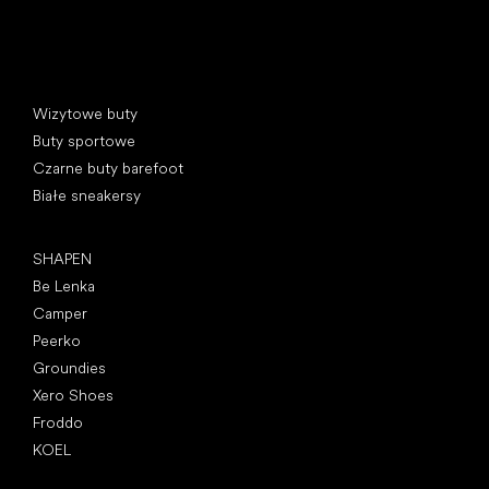
Kategorie specjalne
Wizytowe buty
Buty sportowe
Czarne buty barefoot
Białe sneakersy
Popularne marki
SHAPEN
Be Lenka
Camper
Peerko
Groundies
Xero Shoes
Froddo
KOEL