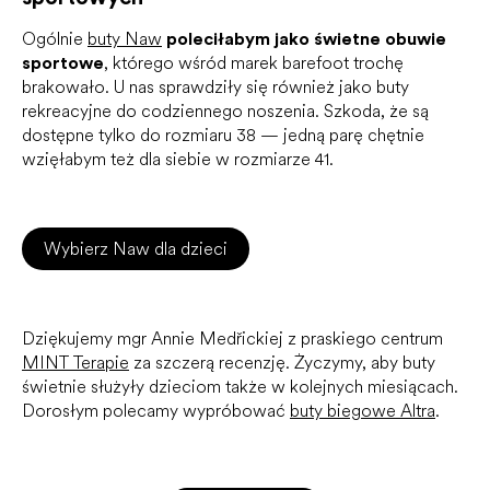
Ogólnie
buty Naw
poleciłabym jako świetne obuwie
sportowe
, którego wśród marek barefoot trochę
brakowało. U nas sprawdziły się również jako buty
rekreacyjne do codziennego noszenia. Szkoda, że są
dostępne tylko do rozmiaru 38 — jedną parę chętnie
wzięłabym też dla siebie w rozmiarze 41.
Wybierz Naw dla dzieci
Dziękujemy mgr Annie Medřickiej z praskiego centrum
MINT Terapie
za szczerą recenzję. Życzymy, aby buty
świetnie służyły dzieciom także w kolejnych miesiącach.
Dorosłym polecamy wypróbować
buty biegowe Altra
.