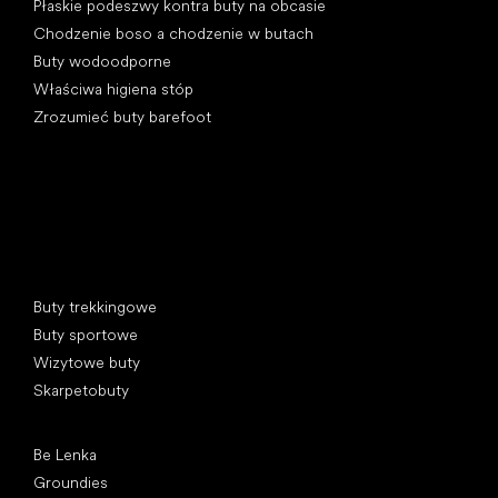
Płaskie podeszwy kontra buty na obcasie
Chodzenie boso a chodzenie w butach
Buty wodoodporne
Właściwa higiena stóp
Zrozumieć buty barefoot
Kategorie specjalne
Buty trekkingowe
Buty sportowe
Wizytowe buty
Skarpetobuty
Popularne marki
Be Lenka
Groundies