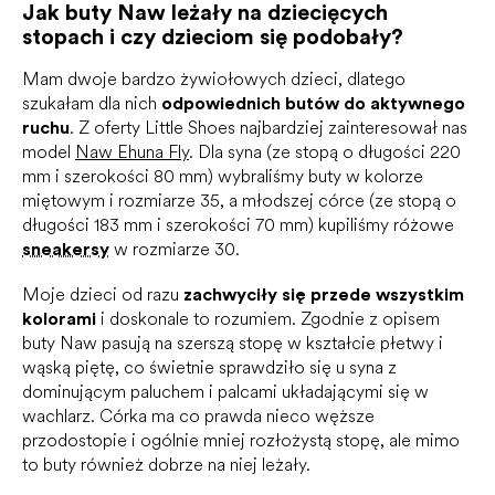
Jak buty Naw leżały na dziecięcych
stopach i czy dzieciom się podobały?
Mam dwoje bardzo żywiołowych dzieci, dlatego
szukałam dla nich
odpowiednich butów do aktywnego
ruchu
. Z oferty Little Shoes najbardziej zainteresował nas
model
Naw Ehuna Fly
. Dla syna (ze stopą o długości 220
mm i szerokości 80 mm) wybraliśmy buty w kolorze
miętowym i rozmiarze 35, a młodszej córce (ze stopą o
długości 183 mm i szerokości 70 mm) kupiliśmy różowe
sneakersy
w rozmiarze 30.
Moje dzieci od razu
zachwyciły się przede wszystkim
kolorami
i doskonale to rozumiem. Zgodnie z opisem
buty Naw pasują na szerszą stopę w kształcie płetwy i
wąską piętę, co świetnie sprawdziło się u syna z
dominującym paluchem i palcami układającymi się w
wachlarz. Córka ma co prawda nieco węższe
przodostopie i ogólnie mniej rozłożystą stopę, ale mimo
to buty również dobrze na niej leżały.