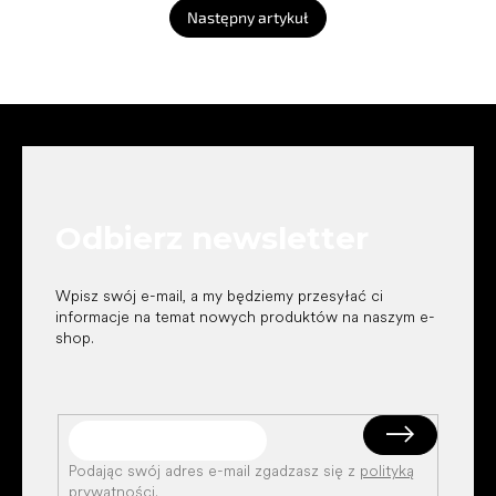
Następny artykuł
S
t
o
p
k
Odbierz newsletter
a
Wpisz swój e-mail, a my będziemy przesyłać ci
informacje na temat nowych produktów na naszym e-
shop.
Podając swój adres e-mail zgadzasz się z
polityką
prywatności
.