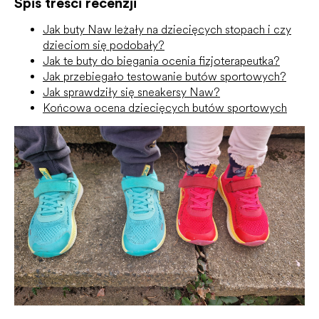
Spis treści recenzji
Jak buty Naw leżały na dziecięcych stopach i czy
dzieciom się podobały?
Jak te buty do biegania ocenia fizjoterapeutka?
Jak przebiegało testowanie butów sportowych?
Jak sprawdziły się sneakersy Naw?
Końcowa ocena dziecięcych butów sportowych