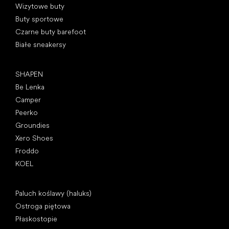
Wizytowe buty
Buty sportowe
Czarne buty barefoot
Białe sneakersy
Popularne marki
SHAPEN
Be Lenka
Camper
Peerko
Groundies
Xero Shoes
Froddo
KOEL
Artykuły
Paluch koślawy (haluks)
Ostroga piętowa
Płaskostopie