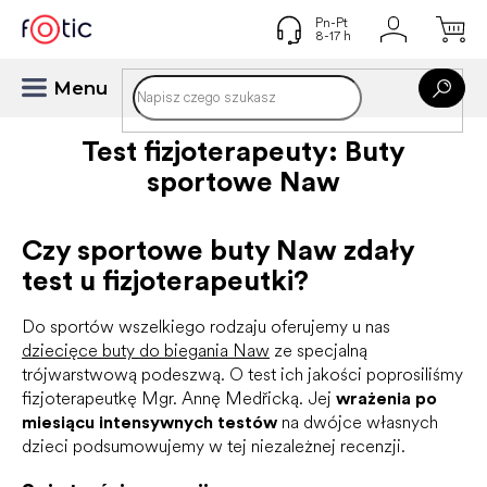
Przejść
do
treści
Test fizjoterapeuty: Buty
sportowe Naw
Czy sportowe buty Naw zdały
test u fizjoterapeutki?
Do sportów wszelkiego rodzaju oferujemy u nas
dziecięce buty do biegania Naw
ze specjalną
trójwarstwową podeszwą. O test ich jakości poprosiliśmy
fizjoterapeutkę Mgr. Annę Medřicką. Jej
wrażenia po
miesiącu intensywnych testów
na dwójce własnych
dzieci podsumowujemy w tej niezależnej recenzji.