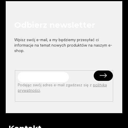
o
p
k
Odbierz newsletter
a
Wpisz swój e-mail, a my będziemy przesyłać ci
informacje na temat nowych produktów na naszym e-
shop.
Podając swój adres e-mail zgadzasz się z
polityką
prywatności
.