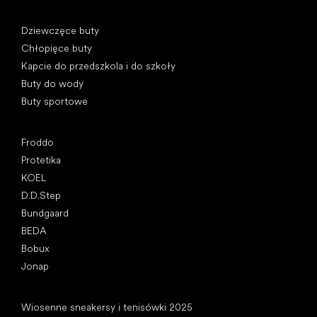
Kategorie specjalne
Dziewczęce buty
Chłopięce buty
Kapcie do przedszkola i do szkoły
Buty do wody
Buty sportowe
Popularne marki
Froddo
Protetika
KOEL
D.D.Step
Bundgaard
BEDA
Bobux
Jonap
Artykuły
Wiosenne sneakersy i tenisówki 2025