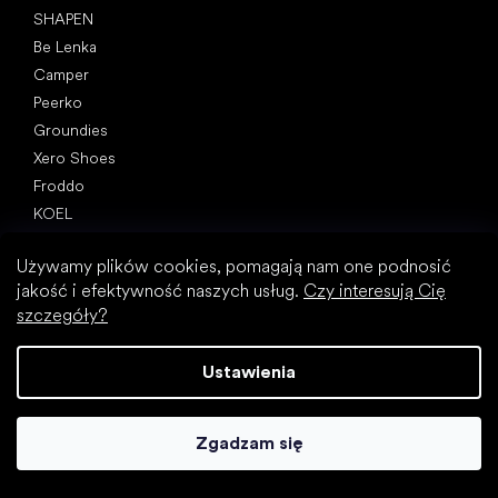
SHAPEN
Be Lenka
Camper
Peerko
Groundies
Xero Shoes
Froddo
KOEL
Artykuły
Używamy plików cookies, pomagają nam one podnosić
Paluch koślawy (haluks)
jakość i efektywność naszych usług.
Czy interesują Cię
Ostroga piętowa
szczegóły?
Płaskostopie
Płaskie podeszwy kontra buty na obcasie
Ustawienia
Chodzenie boso a chodzenie w butach
Buty wodoodporne
Zgadzam się
Właściwa higiena stóp
Zrozumieć buty barefoot