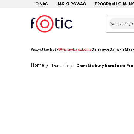
Przejść
O NAS
JAK KUPOWAĆ
PROGRAM LOJALN
do
treści
Wszystkie buty
Wyprawka szkolna
Dziecięce
Damskie
Męsk
Home
Damskie
Damskie buty barefoot: Pr