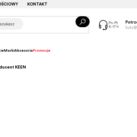
OŚCIOWY
KONTAKT
Potrz
buty@f
ie
Marki
Akcesoria
Promocje
oducent KEEN