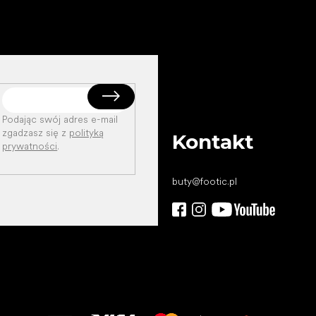
Podając swój adres e-mail
zgadzasz się z
polityką
Kontakt
prywatności
.
buty
@
footic.pl
Wszystkiego
najlepszego
dla Twoich stóp