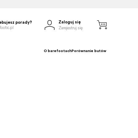
Zaloguj się
ebujesz porady?
ootic.pl
Zarejestruj się
O barefootach
Porównanie butów