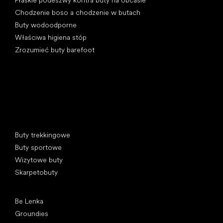
Płaskie podeszwy kontra buty na obcasie
Chodzenie boso a chodzenie w butach
Buty wodoodporne
Właściwa higiena stóp
Zrozumieć buty barefoot
Kategorie specjalne
Buty trekkingowe
Buty sportowe
Wizytowe buty
Skarpetobuty
Popularne marki
Be Lenka
Groundies