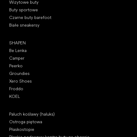
Wizytowe buty
Buty sportowe
Czarne buty barefoot
Białe sneakersy
Popularne marki
SHAPEN
Be Lenka
Camper
Peerko
Groundies
Xero Shoes
Froddo
KOEL
Artykuły
Paluch koślawy (haluks)
Ostroga piętowa
Płaskostopie