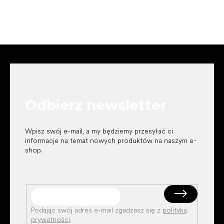
S
t
o
p
k
Odbierz newsletter
a
Wpisz swój e-mail, a my będziemy przesyłać ci
informacje na temat nowych produktów na naszym e-
shop.
Podając swój adres e-mail zgadzasz się z
polityką
prywatności
.