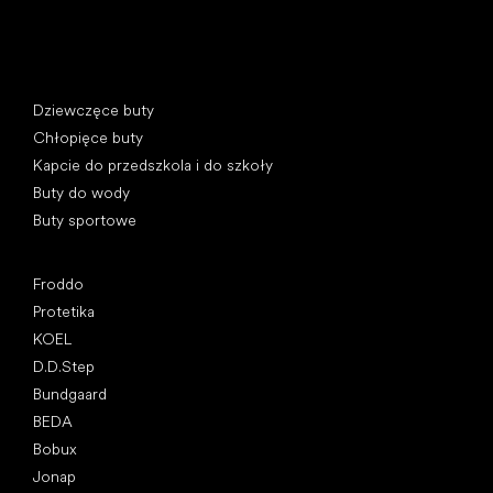
Kategorie specjalne
Dziewczęce buty
Chłopięce buty
Kapcie do przedszkola i do szkoły
Buty do wody
Buty sportowe
Popularne marki
Froddo
Protetika
KOEL
D.D.Step
Bundgaard
BEDA
Bobux
Jonap