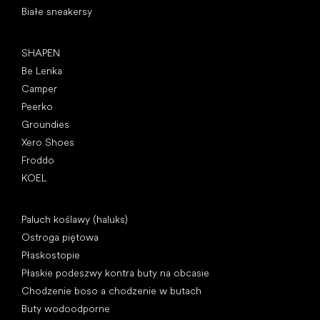
Białe sneakersy
Popularne marki
SHAPEN
Be Lenka
Camper
Peerko
Groundies
Xero Shoes
Froddo
KOEL
Artykuły
Paluch koślawy (haluks)
Ostroga piętowa
Płaskostopie
Płaskie podeszwy kontra buty na obcasie
Chodzenie boso a chodzenie w butach
Buty wodoodporne