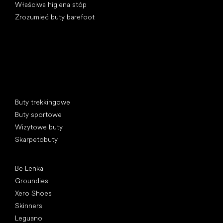
Właściwa higiena stóp
Zrozumieć buty barefoot
Kategorie specjalne
Buty trekkingowe
Buty sportowe
Wizytowe buty
Skarpetobuty
Popularne marki
Be Lenka
Groundies
Xero Shoes
Skinners
Leguano