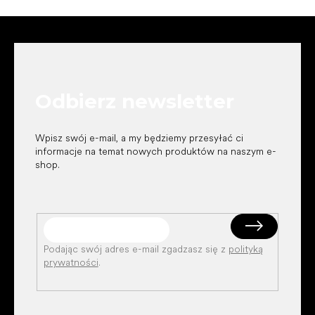
S
t
o
p
k
Odbierz newsletter
a
Wpisz swój e-mail, a my będziemy przesyłać ci
informacje na temat nowych produktów na naszym e-
shop.
Podając swój adres e-mail zgadzasz się z
polityką
prywatności
.